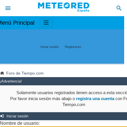
enú Principal
Iniciar sesión
Registrarse
Foro de Tiempo.com
¡Advertencia!
Solamente usuarios registrados tienen acceso a esta secci
Por favor inicia sesión más abajo o
registra una cuenta
con Fo
Tiempo.com
Iniciar sesión
Nombre de usuario: