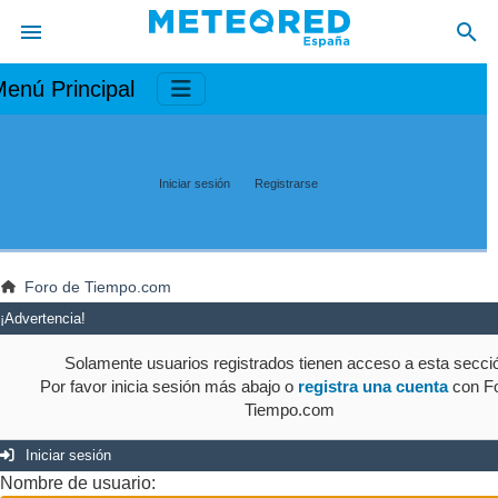
enú Principal
Iniciar sesión
Registrarse
Foro de Tiempo.com
¡Advertencia!
Solamente usuarios registrados tienen acceso a esta secci
Por favor inicia sesión más abajo o
registra una cuenta
con Fo
Tiempo.com
Iniciar sesión
Nombre de usuario: