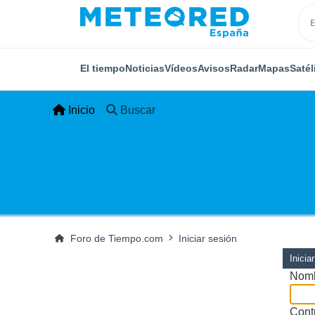
El tiempo
Noticias
Vídeos
Avisos
Radar
Mapas
Satél
Inicio
Buscar
Foro de Tiempo.com
Iniciar sesión
Inicia
Nomb
Cont