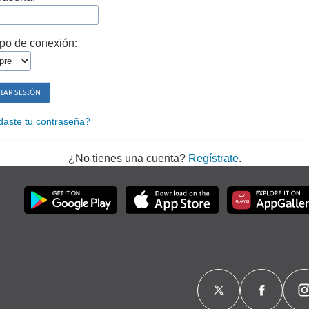
po de conexión:
daste tu contraseña?
¿No tienes una cuenta?
Regístrate
.