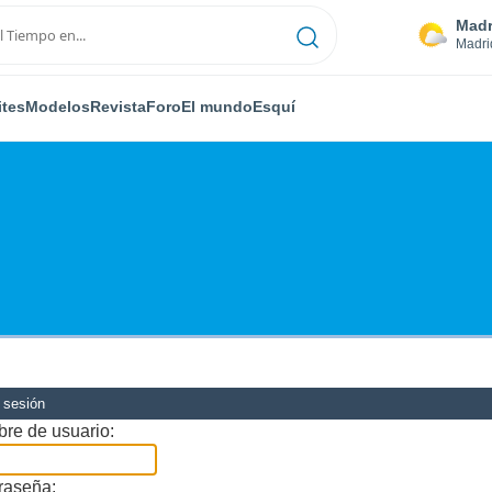
Madr
Madri
ites
Modelos
Revista
Foro
El mundo
Esquí
r sesión
re de usuario:
raseña: