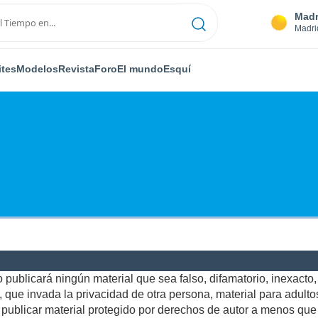
Madr
Madri
ites
Modelos
Revista
Foro
El mundo
Esquí
publicará ningún material que sea falso, difamatorio, inexacto, a
ue invada la privacidad de otra persona, material para adultos,
ublicar material protegido por derechos de autor a menos que u