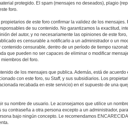
 material protegido. El spam (mensajes no deseados), plagio (r
ste foro.
s propietarios de este foro confirmar la validez de los mensaje
esponsables de su contenido. No garantizamos la exactitud, int
ón del autor, y no necesariamente las opiniones de este foro, su
licado es censurable a notificarlo a un administrador o un mode
ar contenido censurable, dentro de un período de tiempo razonab
enda que pueden no ser capaces de eliminar o modificar mensaje
s miembros del foro.
tenido de los mensajes que publica. Además, está de acuerdo e
acionado con este foro, su Staff, y sus subsidiarios. Los propiet
relacionada recabada en este servicio) en el supuesto de una qu
elegir su nombre de usuario. Le aconsejamos que utilice un nomb
s su contraseña a otra persona excepto a un administrador, para
ersona bajo ningún concepto. Le recomendamos ENCARECIDA
enta.