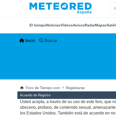
El tiempo
Noticias
Vídeos
Avisos
Radar
Mapas
Satél
Inicio
Buscar
Foro de Tiempo.com
Registrarse
Acuerdo de Registro
Usted acepta, a través de su uso de este foro, que no 
obsceno, profano, de contenido sexual, amenazante, q
los Estados Unidos. También está de acuerdo en no p