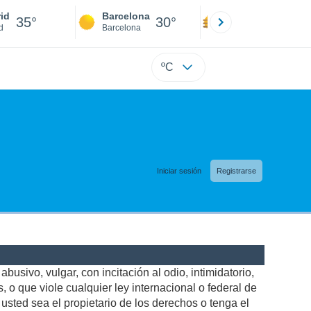
id
Barcelona
Sevilla
35°
30°
37°
d
Barcelona
Sevilla
ºC
Iniciar sesión
Registrarse
busivo, vulgar, con incitación al odio, intimidatorio,
 o que viole cualquier ley internacional o federal de
sted sea el propietario de los derechos o tenga el