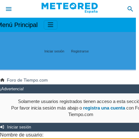
enú Principal
Iniciar sesión
Registrarse
Foro de Tiempo.com
¡Advertencia!
Solamente usuarios registrados tienen acceso a esta secci
Por favor inicia sesión más abajo o
registra una cuenta
con Fo
Tiempo.com
Iniciar sesión
Nombre de usuario: