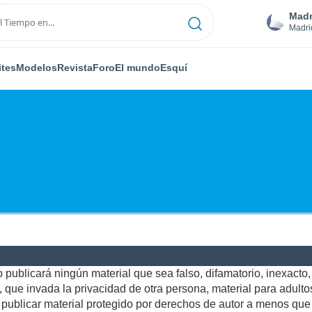
Madr
Madri
ites
Modelos
Revista
Foro
El mundo
Esquí
publicará ningún material que sea falso, difamatorio, inexacto, a
ue invada la privacidad de otra persona, material para adultos,
ublicar material protegido por derechos de autor a menos que u