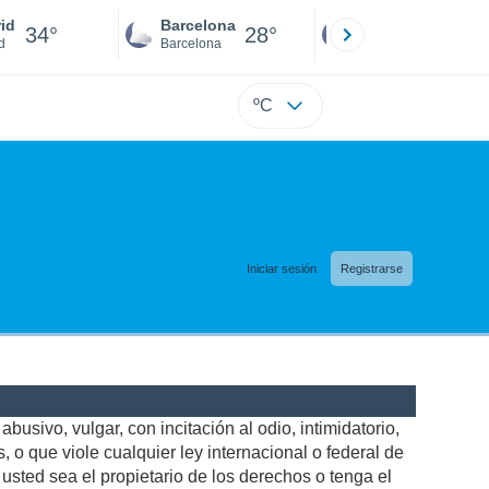
id
Barcelona
Sevilla
34°
28°
32°
d
Barcelona
Sevilla
ºC
Iniciar sesión
Registrarse
busivo, vulgar, con incitación al odio, intimidatorio,
 o que viole cualquier ley internacional o federal de
sted sea el propietario de los derechos o tenga el