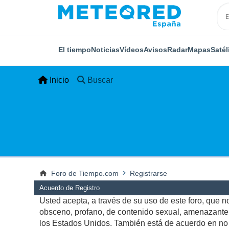
El tiempo
Noticias
Vídeos
Avisos
Radar
Mapas
Satél
Inicio
Buscar
Foro de Tiempo.com
Registrarse
Acuerdo de Registro
Usted acepta, a través de su uso de este foro, que no 
obsceno, profano, de contenido sexual, amenazante, q
los Estados Unidos. También está de acuerdo en no p