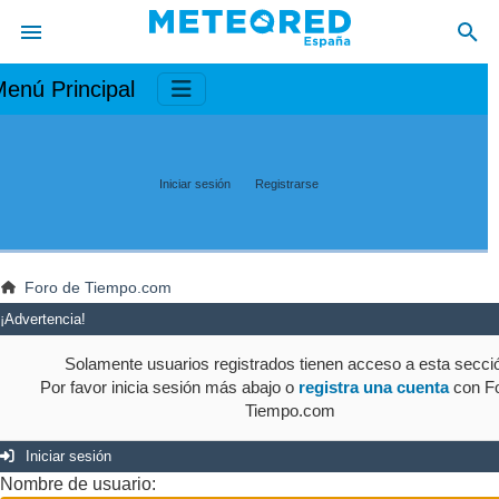
enú Principal
Iniciar sesión
Registrarse
Foro de Tiempo.com
¡Advertencia!
Solamente usuarios registrados tienen acceso a esta secci
Por favor inicia sesión más abajo o
registra una cuenta
con Fo
Tiempo.com
Iniciar sesión
Nombre de usuario: