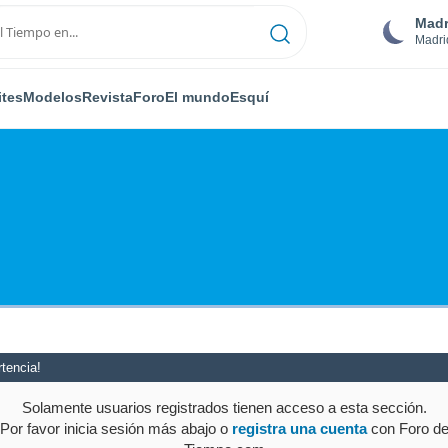
Madr
Madri
ites
Modelos
Revista
Foro
El mundo
Esquí
tencia!
Solamente usuarios registrados tienen acceso a esta sección.
Por favor inicia sesión más abajo o
registra una cuenta
con Foro d