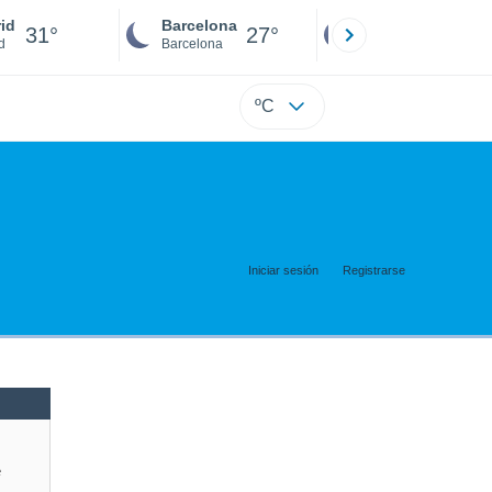
id
Barcelona
Sevilla
31°
27°
28°
d
Barcelona
Sevilla
ºC
Iniciar sesión
Registrarse
e