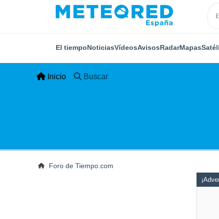
El tiempo
Noticias
Vídeos
Avisos
Radar
Mapas
Satél
Inicio
Buscar
Foro de Tiempo.com
¡Adver