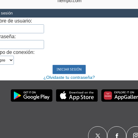
Tiempo.com
r sesión
re de usuario:
raseña:
po de conexión:
¿Olvidaste tu contraseña?