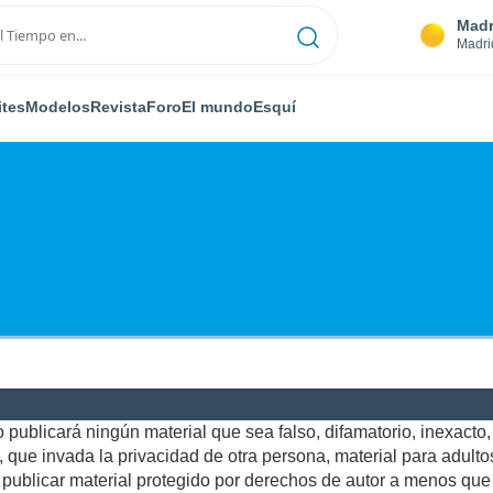
Madr
Madri
ites
Modelos
Revista
Foro
El mundo
Esquí
publicará ningún material que sea falso, difamatorio, inexacto, a
ue invada la privacidad de otra persona, material para adultos,
ublicar material protegido por derechos de autor a menos que u