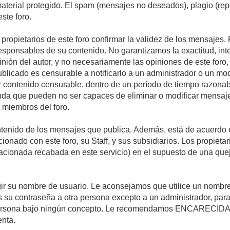
 material protegido. El spam (mensajes no deseados), plagio (r
ste foro.
s propietarios de este foro confirmar la validez de los mensaje
esponsables de su contenido. No garantizamos la exactitud, int
ón del autor, y no necesariamente las opiniones de este foro, su
licado es censurable a notificarlo a un administrador o un mode
ar contenido censurable, dentro de un período de tiempo razonab
enda que pueden no ser capaces de eliminar o modificar mensaje
s miembros del foro.
tenido de los mensajes que publica. Además, está de acuerdo e
acionado con este foro, su Staff, y sus subsidiarios. Los propiet
relacionada recabada en este servicio) en el supuesto de una qu
elegir su nombre de usuario. Le aconsejamos que utilice un nomb
s su contraseña a otra persona excepto a un administrador, para
ersona bajo ningún concepto. Le recomendamos ENCARECIDA
enta.