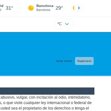
id
Barcelona
Sevilla
31°
29°
31°
d
Barcelona
Sevilla
ºC
Iniciar sesión
Registrarse
busivo, vulgar, con incitación al odio, intimidatorio,
 o que viole cualquier ley internacional o federal de
sted sea el propietario de los derechos o tenga el