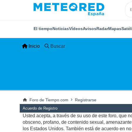
El tiempo
Noticias
Vídeos
Avisos
Radar
Mapas
Satél
Inicio
Buscar
Foro de Tiempo.com
Registrarse
Acuerdo de Registro
Usted acepta, a través de su uso de este foro, que no 
obsceno, profano, de contenido sexual, amenazante, q
los Estados Unidos. También está de acuerdo en no p