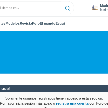
Madr
Madri
ites
Modelos
Revista
Foro
El mundo
Esquí
tencia!
Solamente usuarios registrados tienen acceso a esta sección.
Por favor inicia sesión más abajo o
registra una cuenta
con Foro d