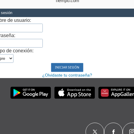
Tiempo.com
r sesión
re de usuario:
raseña:
po de conexión:
¿Olvidaste tu contraseña?