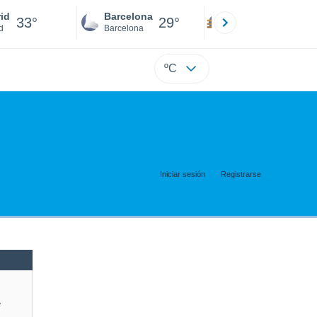
id
Barcelona
Sevilla
33°
29°
32°
d
Barcelona
Sevilla
ºC
Iniciar sesión
Registrarse
e