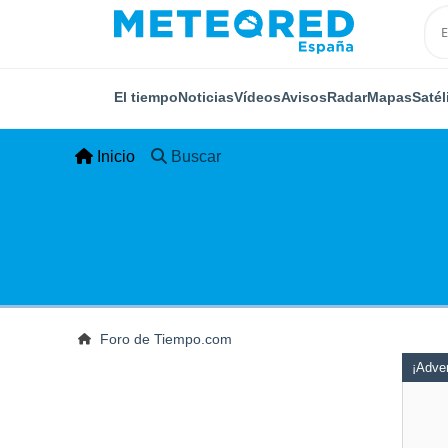
El tiempo
Noticias
Vídeos
Avisos
Radar
Mapas
Satél
Inicio
Buscar
Foro de Tiempo.com
¡Adver