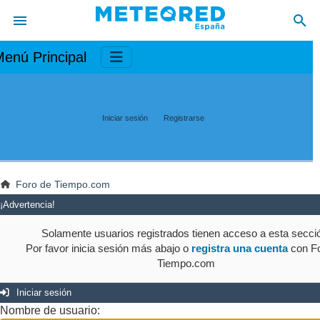
enú Principal
Iniciar sesión
Registrarse
Foro de Tiempo.com
¡Advertencia!
Solamente usuarios registrados tienen acceso a esta secci
Por favor inicia sesión más abajo o
registra una cuenta
con Fo
Tiempo.com
Iniciar sesión
Nombre de usuario: