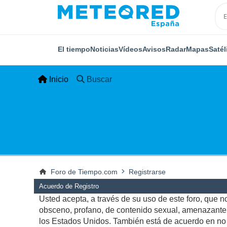
El tiempo
Noticias
Vídeos
Avisos
Radar
Mapas
Satél
Inicio
Buscar
Foro de Tiempo.com
Registrarse
Acuerdo de Registro
Usted acepta, a través de su uso de este foro, que no 
obsceno, profano, de contenido sexual, amenazante, q
los Estados Unidos. También está de acuerdo en no p