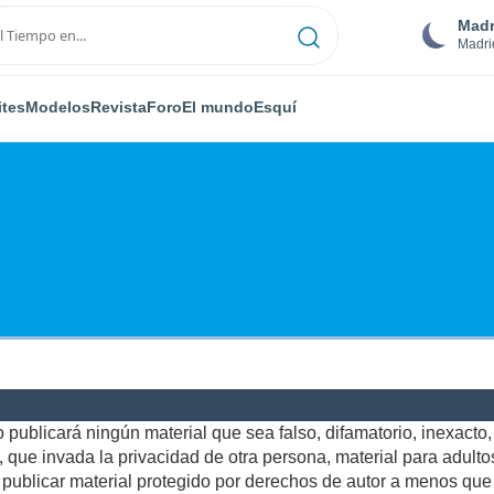
Madr
Madri
ites
Modelos
Revista
Foro
El mundo
Esquí
publicará ningún material que sea falso, difamatorio, inexacto, a
ue invada la privacidad de otra persona, material para adultos,
ublicar material protegido por derechos de autor a menos que u