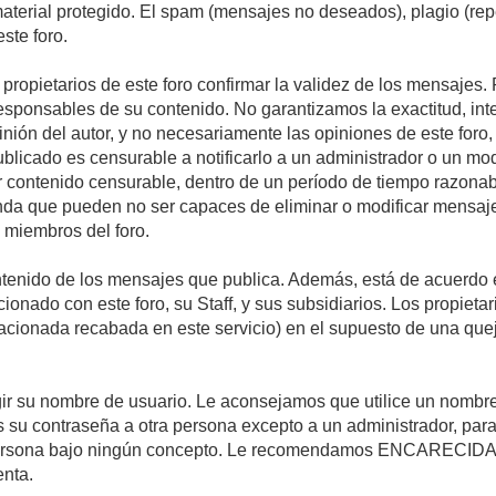
 material protegido. El spam (mensajes no deseados), plagio (r
ste foro.
s propietarios de este foro confirmar la validez de los mensaje
esponsables de su contenido. No garantizamos la exactitud, int
ón del autor, y no necesariamente las opiniones de este foro, su
licado es censurable a notificarlo a un administrador o un mode
ar contenido censurable, dentro de un período de tiempo razonab
enda que pueden no ser capaces de eliminar o modificar mensaje
s miembros del foro.
tenido de los mensajes que publica. Además, está de acuerdo e
acionado con este foro, su Staff, y sus subsidiarios. Los propiet
relacionada recabada en este servicio) en el supuesto de una qu
elegir su nombre de usuario. Le aconsejamos que utilice un nomb
s su contraseña a otra persona excepto a un administrador, para
ersona bajo ningún concepto. Le recomendamos ENCARECIDA
enta.