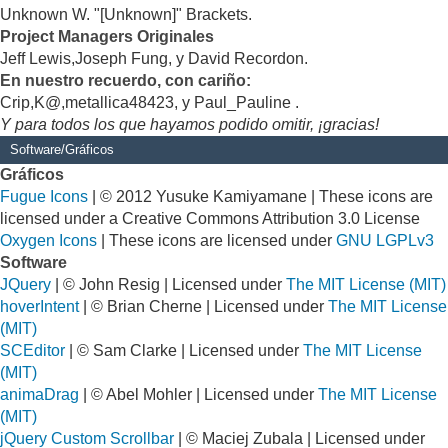
Unknown W. "[Unknown]" Brackets.
Project Managers Originales
Jeff Lewis,Joseph Fung, y David Recordon.
En nuestro recuerdo, con cariño:
Crip,K@,metallica48423, y Paul_Pauline .
Y para todos los que hayamos podido omitir, ¡gracias!
Software/Gráficos
Gráficos
Fugue Icons
| © 2012 Yusuke Kamiyamane | These icons are
licensed under a Creative Commons Attribution 3.0 License
Oxygen Icons
| These icons are licensed under
GNU LGPLv3
Software
JQuery
| © John Resig | Licensed under
The MIT License (MIT)
hoverIntent
| © Brian Cherne | Licensed under
The MIT License
(MIT)
SCEditor
| © Sam Clarke | Licensed under
The MIT License
(MIT)
animaDrag
| © Abel Mohler | Licensed under
The MIT License
(MIT)
jQuery Custom Scrollbar
| © Maciej Zubala | Licensed under