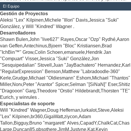
El Equipo
Gestión de Proyectos
Aleksi "Lex" Kilpinen,Michele "Illori" Davis,Jessica "Suki"
González, y Will "Kindred" Wagner .
Desarrolladores
Shawn Bulen,John "live627" Rayes,Oscar "Ozp" Rydhé,Aaron
van Geffen,Antechinus,Bjoern "Bloc" Kristiansen,Brad
"IchBin™" Grow,Colin Schoen,emanuele,Hendrik Jan
"Compuart" Visser,Jessica "Suki" González,Jon
"Sesquipedalian" Stovell,Juan "JayBachatero" Hernandez,Karl
"RegularExpression" Benson,Matthew "Labradoodle-360"
Kerle,Grudge,Michael "Oldiesmann" Eshom,Michael "Thantos"
Miller,Norv,Peter "Arantor" Spicer,Selman "[SiNaN]" Eser,Shitiz
"Dragooon" Garg,Theodore "Orstio" Hildebrandt,Thorsten "TE"
Eurich, y winrules .
Especialistas de soporte
Will "Kindred" Wagner,Doug Heffernan,lurkalot,Steve,Aleksi
"Lex" Kilpinen,br360,GigaWatt,ziycon,Adam
Tallon,Bigguy,Bruno "margarett" Alves,CapadY,ChalkCat,Chas
Large,Duncan85,gbsothere,JimM,Justyne,Kat,Kevin