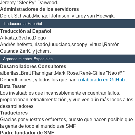
Jeremy "SleePy" Darwood.
Administradores de los servidores
Derek Schwab,Michael Johnson, y Liroy van Hoewijk.
Traducción al Español
Traducción al Español
Arkaitz,d3vcho,Diego
Andrés,hefesto,Irisado,luuuciano,snoopy_virtual,Ramón
Cutanda,ZerK, y jchsm .
Agradecimientos Especiales
Desarrolladores Consultores
albertlast,Brett Flannigan,Mark Rose,René-Gilles "Nao 尚"
Deberdt,tinoest, y todos los que han
colaborado en GitHub
.
Beta Tester
Los invaluables que incansablemente encuentran fallos,
proporcionan retroalimentación, y vuelven aún más locos a los
desarrolladores.
Traductores
Gracias por vuestros esfuerzos, puesto que hacen posible que
la gente de todo el mundo use SMF.
Padre fundador de SMF