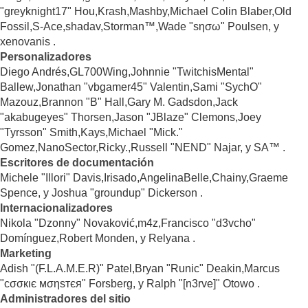
"greyknight17" Hou,Krash,Mashby,Michael Colin Blaber,Old
Fossil,S-Ace,shadav,Storman™,Wade "sησω" Poulsen, y
xenovanis .
Personalizadores
Diego Andrés,GL700Wing,Johnnie "TwitchisMental"
Ballew,Jonathan "vbgamer45" Valentin,Sami "SychO"
Mazouz,Brannon "B" Hall,Gary M. Gadsdon,Jack
"akabugeyes" Thorsen,Jason "JBlaze" Clemons,Joey
"Tyrsson" Smith,Kays,Michael "Mick."
Gomez,NanoSector,Ricky.,Russell "NEND" Najar, y SA™ .
Escritores de documentación
Michele "Illori" Davis,Irisado,AngelinaBelle,Chainy,Graeme
Spence, y Joshua "groundup" Dickerson .
Internacionalizadores
Nikola "Dzonny" Novaković,m4z,Francisco "d3vcho"
Domínguez,Robert Monden, y Relyana .
Marketing
Adish "(F.L.A.M.E.R)" Patel,Bryan "Runic" Deakin,Marcus
"cσσкιє мσηѕтєя" Forsberg, y Ralph "[n3rve]" Otowo .
Administradores del sitio