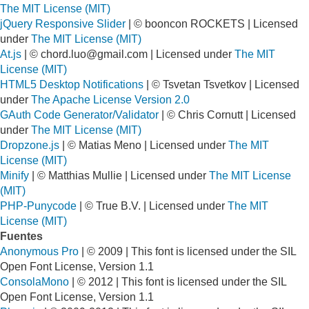
The MIT License (MIT)
jQuery Responsive Slider
| © booncon ROCKETS | Licensed
under
The MIT License (MIT)
At.js
| ©
chord.luo@gmail.com
| Licensed under
The MIT
License (MIT)
HTML5 Desktop Notifications
| © Tsvetan Tsvetkov | Licensed
under
The Apache License Version 2.0
GAuth Code Generator/Validator
| © Chris Cornutt | Licensed
under
The MIT License (MIT)
Dropzone.js
| © Matias Meno | Licensed under
The MIT
License (MIT)
Minify
| © Matthias Mullie | Licensed under
The MIT License
(MIT)
PHP-Punycode
| © True B.V. | Licensed under
The MIT
License (MIT)
Fuentes
Anonymous Pro
| © 2009 | This font is licensed under the SIL
Open Font License, Version 1.1
ConsolaMono
| © 2012 | This font is licensed under the SIL
Open Font License, Version 1.1