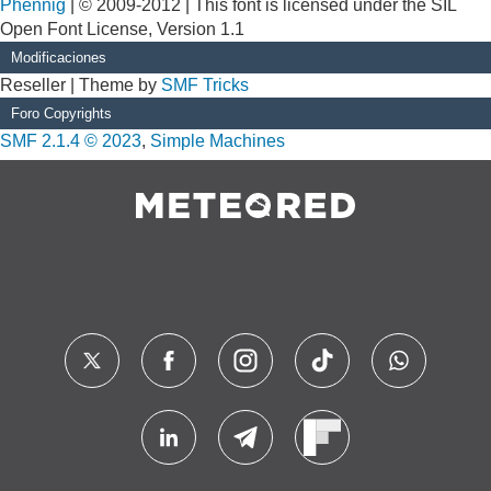
Phennig
| © 2009-2012 | This font is licensed under the SIL
Open Font License, Version 1.1
Modificaciones
Reseller | Theme by
SMF Tricks
Foro Copyrights
SMF 2.1.4 © 2023
,
Simple Machines