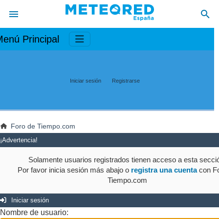
enú Principal
Iniciar sesión
Registrarse
Foro de Tiempo.com
¡Advertencia!
Solamente usuarios registrados tienen acceso a esta secci
Por favor inicia sesión más abajo o
registra una cuenta
con Fo
Tiempo.com
Iniciar sesión
Nombre de usuario: