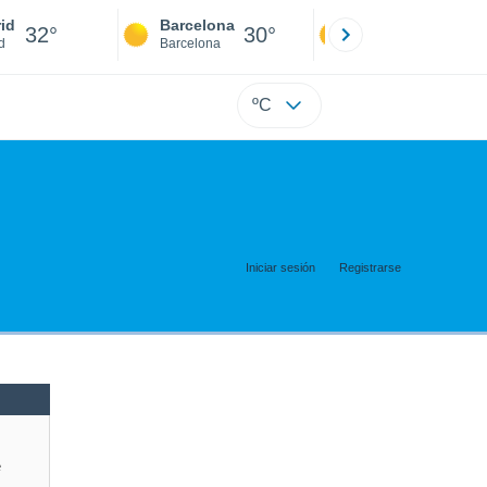
id
Barcelona
Sevilla
32°
30°
34°
d
Barcelona
Sevilla
ºC
Iniciar sesión
Registrarse
e