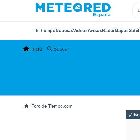
El tiempo
Noticias
Vídeos
Avisos
Radar
Mapas
Satél
Inicio
Buscar
Foro de Tiempo.com
¡Adver