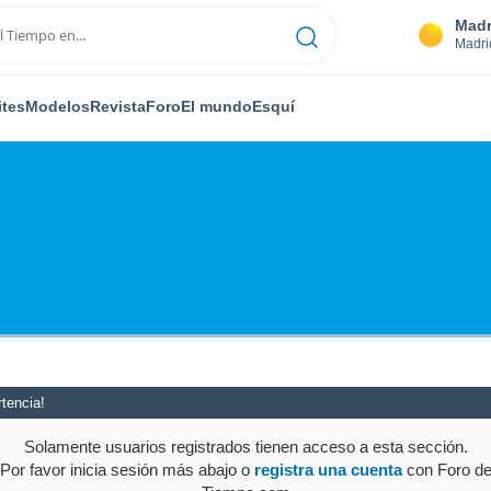
Madr
Madri
ites
Modelos
Revista
Foro
El mundo
Esquí
tencia!
Solamente usuarios registrados tienen acceso a esta sección.
Por favor inicia sesión más abajo o
registra una cuenta
con Foro d