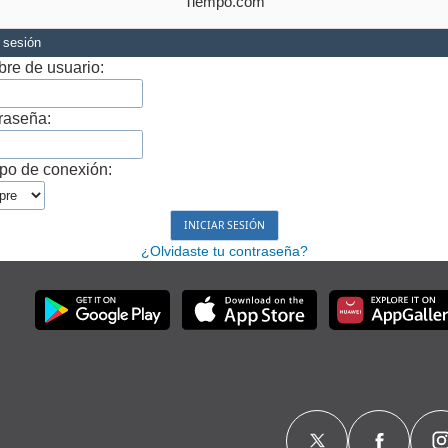
Tiempo.com
r sesión
re de usuario:
raseña:
po de conexión:
¿Olvidaste tu contraseña?