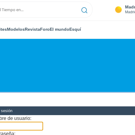
Madr
Madri
ites
Modelos
Revista
Foro
El mundo
Esquí
r sesión
re de usuario:
raseña: