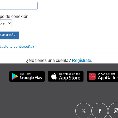
po de conexión:
daste tu contraseña?
¿No tienes una cuenta?
Regístrate
.