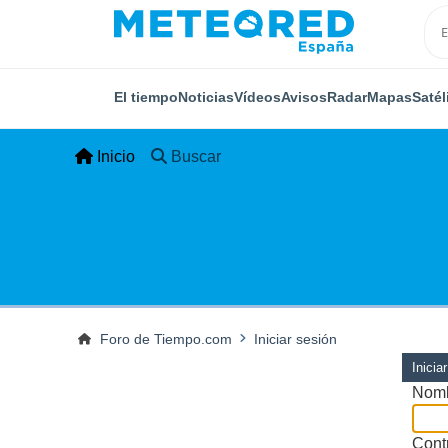
El tiempo
Noticias
Vídeos
Avisos
Radar
Mapas
Satél
Inicio
Buscar
Foro de Tiempo.com
Iniciar sesión
Inicia
Nomb
Cont