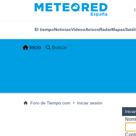
El tiempo
Noticias
Vídeos
Avisos
Radar
Mapas
Satél
Inicio
Buscar
Foro de Tiempo.com
Iniciar sesión
Inicia
Nomb
Cont