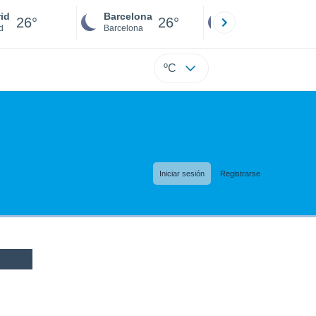
id
Barcelona
Sevilla
26°
26°
26°
d
Barcelona
Sevilla
ºC
Iniciar sesión
Registrarse