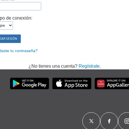
po de conexión:
daste tu contraseña?
¿No tienes una cuenta?
Regístrate
.