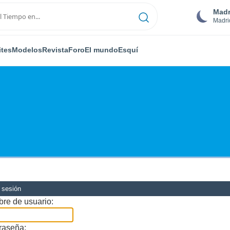
Madr
Madri
ites
Modelos
Revista
Foro
El mundo
Esquí
r sesión
re de usuario:
raseña: