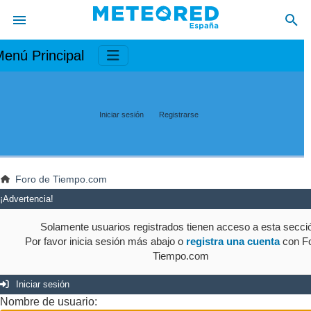
enú Principal
Iniciar sesión
Registrarse
Foro de Tiempo.com
¡Advertencia!
Solamente usuarios registrados tienen acceso a esta secci
Por favor inicia sesión más abajo o
registra una cuenta
con Fo
Tiempo.com
Iniciar sesión
Nombre de usuario: