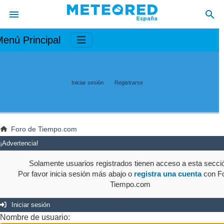
enú Principal
Iniciar sesión
Registrarse
Foro de Tiempo.com
¡Advertencia!
Solamente usuarios registrados tienen acceso a esta secci
Por favor inicia sesión más abajo o
registra una cuenta
con Fo
Tiempo.com
Iniciar sesión
Nombre de usuario: