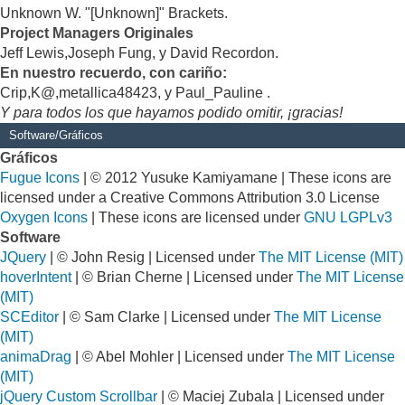
Unknown W. "[Unknown]" Brackets.
Project Managers Originales
Jeff Lewis,Joseph Fung, y David Recordon.
En nuestro recuerdo, con cariño:
Crip,K@,metallica48423, y Paul_Pauline .
Y para todos los que hayamos podido omitir, ¡gracias!
Software/Gráficos
Gráficos
Fugue Icons
| © 2012 Yusuke Kamiyamane | These icons are
licensed under a Creative Commons Attribution 3.0 License
Oxygen Icons
| These icons are licensed under
GNU LGPLv3
Software
JQuery
| © John Resig | Licensed under
The MIT License (MIT)
hoverIntent
| © Brian Cherne | Licensed under
The MIT License
(MIT)
SCEditor
| © Sam Clarke | Licensed under
The MIT License
(MIT)
animaDrag
| © Abel Mohler | Licensed under
The MIT License
(MIT)
jQuery Custom Scrollbar
| © Maciej Zubala | Licensed under