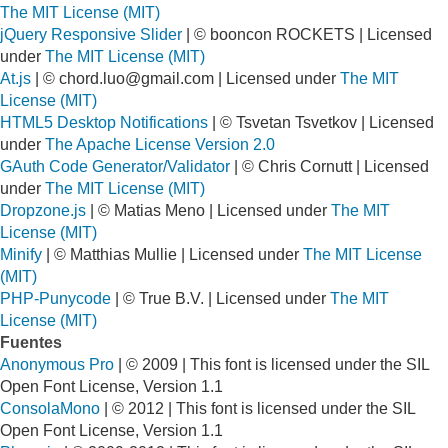
The MIT License (MIT)
jQuery Responsive Slider
| © booncon ROCKETS | Licensed
under
The MIT License (MIT)
At.js
| ©
chord.luo@gmail.com
| Licensed under
The MIT
License (MIT)
HTML5 Desktop Notifications
| © Tsvetan Tsvetkov | Licensed
under
The Apache License Version 2.0
GAuth Code Generator/Validator
| © Chris Cornutt | Licensed
under
The MIT License (MIT)
Dropzone.js
| © Matias Meno | Licensed under
The MIT
License (MIT)
Minify
| © Matthias Mullie | Licensed under
The MIT License
(MIT)
PHP-Punycode
| © True B.V. | Licensed under
The MIT
License (MIT)
Fuentes
Anonymous Pro
| © 2009 | This font is licensed under the SIL
Open Font License, Version 1.1
ConsolaMono
| © 2012 | This font is licensed under the SIL
Open Font License, Version 1.1