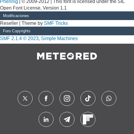
Phennig
| © 2009-2012 | This font is licensed under the SIL
Open Font License, Version 1.1
Modificaciones
Reseller | Theme by
SMF Tricks
Foro Copyrights
SMF 2.1.4 © 2023
,
Simple Machines