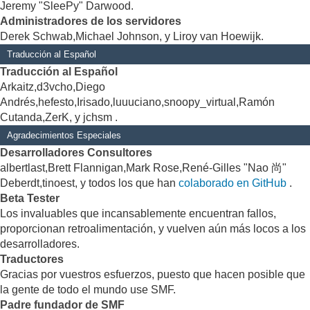
Jeremy "SleePy" Darwood.
Administradores de los servidores
Derek Schwab,Michael Johnson, y Liroy van Hoewijk.
Traducción al Español
Traducción al Español
Arkaitz,d3vcho,Diego
Andrés,hefesto,Irisado,luuuciano,snoopy_virtual,Ramón
Cutanda,ZerK, y jchsm .
Agradecimientos Especiales
Desarrolladores Consultores
albertlast,Brett Flannigan,Mark Rose,René-Gilles "Nao 尚"
Deberdt,tinoest, y todos los que han
colaborado en GitHub
.
Beta Tester
Los invaluables que incansablemente encuentran fallos,
proporcionan retroalimentación, y vuelven aún más locos a los
desarrolladores.
Traductores
Gracias por vuestros esfuerzos, puesto que hacen posible que
la gente de todo el mundo use SMF.
Padre fundador de SMF