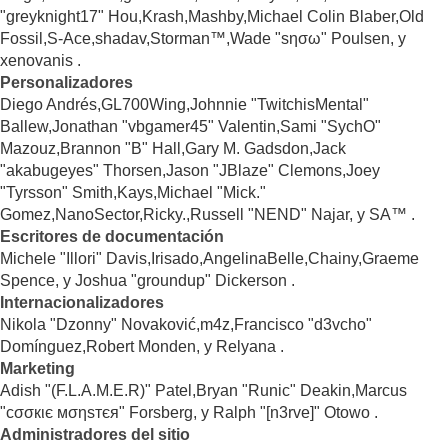
"greyknight17" Hou,Krash,Mashby,Michael Colin Blaber,Old
Fossil,S-Ace,shadav,Storman™,Wade "sησω" Poulsen, y
xenovanis .
Personalizadores
Diego Andrés,GL700Wing,Johnnie "TwitchisMental"
Ballew,Jonathan "vbgamer45" Valentin,Sami "SychO"
Mazouz,Brannon "B" Hall,Gary M. Gadsdon,Jack
"akabugeyes" Thorsen,Jason "JBlaze" Clemons,Joey
"Tyrsson" Smith,Kays,Michael "Mick."
Gomez,NanoSector,Ricky.,Russell "NEND" Najar, y SA™ .
Escritores de documentación
Michele "Illori" Davis,Irisado,AngelinaBelle,Chainy,Graeme
Spence, y Joshua "groundup" Dickerson .
Internacionalizadores
Nikola "Dzonny" Novaković,m4z,Francisco "d3vcho"
Domínguez,Robert Monden, y Relyana .
Marketing
Adish "(F.L.A.M.E.R)" Patel,Bryan "Runic" Deakin,Marcus
"cσσкιє мσηѕтєя" Forsberg, y Ralph "[n3rve]" Otowo .
Administradores del sitio