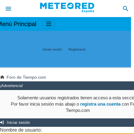
enú Principal
Iniciar sesión
Registrarse
Foro de Tiempo.com
¡Advertencia!
Solamente usuarios registrados tienen acceso a esta secci
Por favor inicia sesión más abajo o
registra una cuenta
con Fo
Tiempo.com
Iniciar sesión
Nombre de usuario: