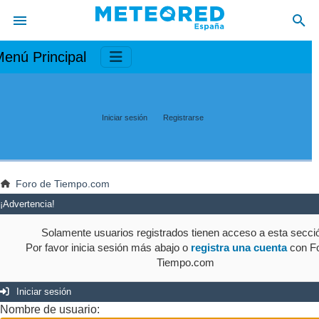
enú Principal
Iniciar sesión
Registrarse
Foro de Tiempo.com
¡Advertencia!
Solamente usuarios registrados tienen acceso a esta secci
Por favor inicia sesión más abajo o
registra una cuenta
con Fo
Tiempo.com
Iniciar sesión
Nombre de usuario: