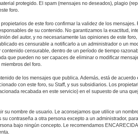
 material protegido. El spam (mensajes no deseados), plagio (r
ste foro.
s propietarios de este foro confirmar la validez de los mensaje
esponsables de su contenido. No garantizamos la exactitud, int
ón del autor, y no necesariamente las opiniones de este foro, su
licado es censurable a notificarlo a un administrador o un mode
ar contenido censurable, dentro de un período de tiempo razonab
enda que pueden no ser capaces de eliminar o modificar mensaje
s miembros del foro.
tenido de los mensajes que publica. Además, está de acuerdo e
acionado con este foro, su Staff, y sus subsidiarios. Los propiet
relacionada recabada en este servicio) en el supuesto de una qu
elegir su nombre de usuario. Le aconsejamos que utilice un nomb
s su contraseña a otra persona excepto a un administrador, para
ersona bajo ningún concepto. Le recomendamos ENCARECIDA
enta.