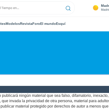
Madr
Madri
ites
Modelos
Revista
Foro
El mundo
Esquí
publicará ningún material que sea falso, difamatorio, inexacto, a
ue invada la privacidad de otra persona, material para adultos,
ublicar material protegido por derechos de autor a menos que u