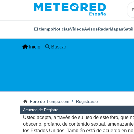
El tiempo
Noticias
Vídeos
Avisos
Radar
Mapas
Satél
Inicio
Buscar
Foro de Tiempo.com
Registrarse
Acuerdo de Registro
Usted acepta, a través de su uso de este foro, que no 
obsceno, profano, de contenido sexual, amenazante, q
los Estados Unidos. También está de acuerdo en no p