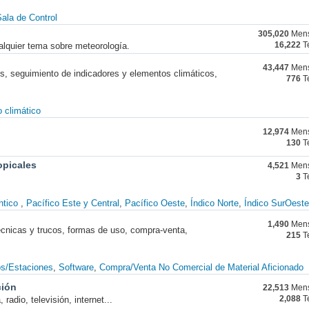
ala de Control
305,020
Mens
alquier tema sobre meteorología.
16,222
T
43,447
Mens
nes, seguimiento de indicadores y elementos climáticos,
776
T
 climático
12,974
Mens
130
T
opicales
4,521
Mens
3
T
ntico
Pacífico Este y Central
Pacífico Oeste
Índico Norte
Índico SurOeste
1,490
Mens
técnicas y trucos, formas de uso, compra-venta,
215
T
os/Estaciones
Software
Compra/Venta No Comercial de Material Aficionado
ción
22,513
Mens
radio, televisión, internet...
2,088
T