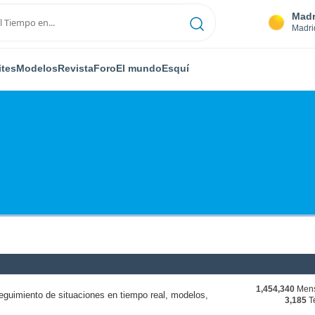
Madr
Madri
ites
Modelos
Revista
Foro
El mundo
Esquí
1,454,340
Mens
eguimiento de situaciones en tiempo real, modelos,
3,185
T