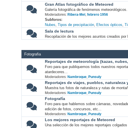
Gran Atlas fotográfico de Meteored
Galería fotográfica de fenómenos meteorológicos.
Moderadores:
Ribera-Met
,
febrero 1956
Subforos
Nubes
Tipos de precipitación
Efectos ópticos
T
Sala de lectura
Recopilación de los mejores asuntos creados por l
Fotografia
Reportajes de meteorología (kazas, nubes, 
Foro para que publiquemos todos nuestros report
atardeceres...
Moderadores:
Nambroque
,
Punsuly
Reportajes de viajes, pueblos, naturaleza
Muestra tus fotos de naturaleza y rutas de montañ
Moderadores:
Nambroque
,
Punsuly
Fotografía
Foro para que hablemos sobre cámaras, novedade
edición de fotos, concursos, etc...
Moderadores:
Nambroque
,
Punsuly
Los mejores reportajes de Meteored
Una selección de los mejores reportajes colgados 