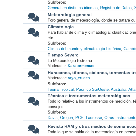
Subforos
General en distintos idiomas
Registro de Datos
S
Meteorología general
Foro general de meteorología, donde se tratará cu
Climatología
Para hablar de clima y climatología: clasificacio
etc
Subforos
Climas del mundo y climatología histórica
Cambio
Tiempo Severo
La Meteorología Extrema
Moderador:
Kazatormentas
Huracanes, tifones, ciclones, tormentas tr
Moderador:
rayo_cruces
Subforos
Teoría Tropical
Pacífico SurOeste
Australia
Atlá
Técnica e instrumentos meteorológicos
Todo lo relativo a los instrumentos de medición, 
consejos...
Subforos
Davis
Oregon
PCE
Lacrosse
Otros Instrument
Revista RAM y otros medios de comunica
Todo lo que se habla de la meteorología en prensa, 