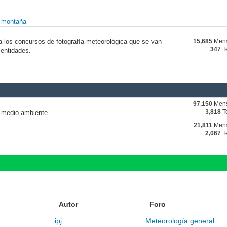
y montaña
a los concursos de fotografía meteorológica que se van
15,685
Mens
347
T
 entidades.
97,150
Mens
y medio ambiente.
3,818
T
21,811
Mens
2,067
T
Autor
Foro
ipj
Meteorología general