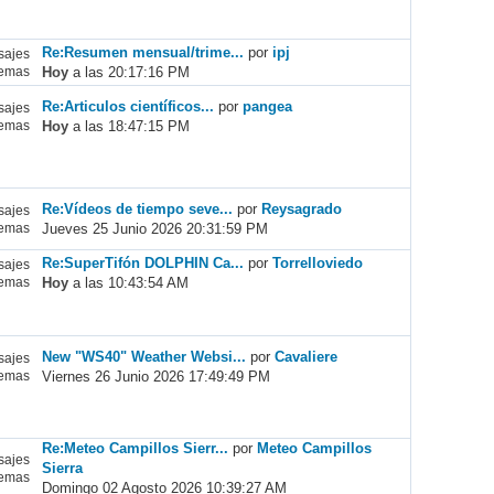
Re:Resumen mensual/trime...
por
ipj
ajes
Hoy
a las 20:17:16 PM
emas
Re:Articulos científicos...
por
pangea
ajes
Hoy
a las 18:47:15 PM
emas
Re:Vídeos de tiempo seve...
por
Reysagrado
ajes
Jueves 25 Junio 2026 20:31:59 PM
emas
Re:SuperTifón DOLPHIN Ca...
por
Torrelloviedo
ajes
Hoy
a las 10:43:54 AM
emas
New "WS40" Weather Websi...
por
Cavaliere
ajes
Viernes 26 Junio 2026 17:49:49 PM
emas
Re:Meteo Campillos Sierr...
por
Meteo Campillos
ajes
Sierra
emas
Domingo 02 Agosto 2026 10:39:27 AM