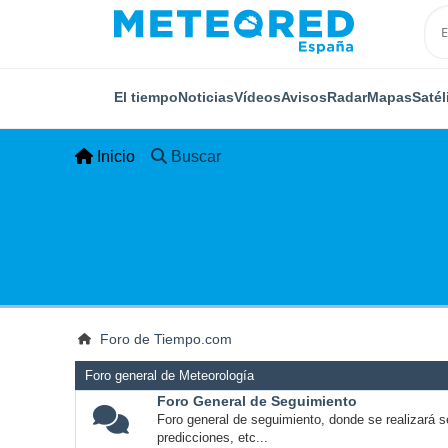
El tiempo
Noticias
Vídeos
Avisos
Radar
Mapas
Satél
Inicio
Buscar
Foro de Tiempo.com
Foro general de Meteorología
Foro General de Seguimiento
Foro general de seguimiento, donde se realizará s
predicciones, etc...