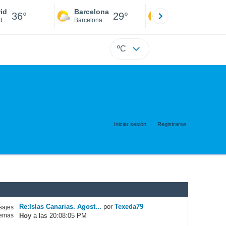
id
Barcelona
Sevilla
36°
29°
39°
d
Barcelona
Sevilla
ºC
Iniciar sesión
Registrarse
Re:Islas Canarias. Agost...
por
Texeda79
ajes
Hoy
a las 20:08:05 PM
emas