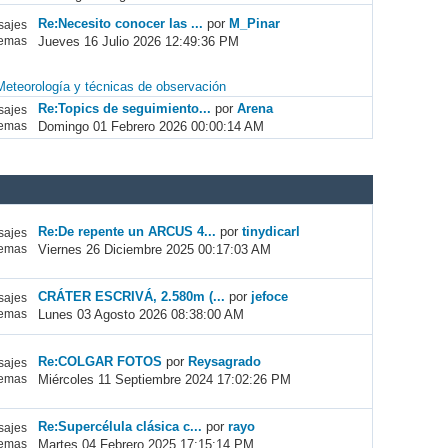
Re:Necesito conocer las ...
por
M_Pinar
ajes
Jueves 16 Julio 2026 12:49:36 PM
emas
Meteorología y técnicas de observación
Re:Topics de seguimiento...
por
Arena
ajes
Domingo 01 Febrero 2026 00:00:14 AM
emas
Re:De repente un ARCUS 4...
por
tinydicarl
ajes
Viernes 26 Diciembre 2025 00:17:03 AM
emas
CRÁTER ESCRIVÁ, 2.580m (...
por
jefoce
ajes
Lunes 03 Agosto 2026 08:38:00 AM
emas
Re:COLGAR FOTOS
por
Reysagrado
ajes
Miércoles 11 Septiembre 2024 17:02:26 PM
emas
Re:Supercélula clásica c...
por
rayo
ajes
Martes 04 Febrero 2025 17:15:14 PM
emas