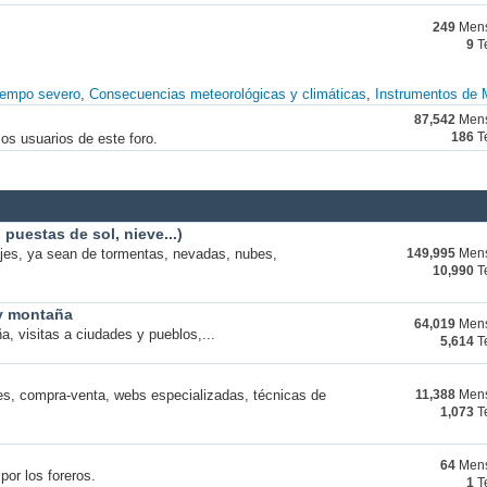
249
Mens
9
T
iempo severo
Consecuencias meteorológicas y climáticas
Instrumentos de 
87,542
Mens
os usuarios de este foro.
186
T
puestas de sol, nieve...)
ajes, ya sean de tormentas, nevadas, nubes,
149,995
Mens
10,990
T
 y montaña
64,019
Mens
a, visitas a ciudades y pueblos,...
5,614
T
s, compra-venta, webs especializadas, técnicas de
11,388
Mens
1,073
T
64
Mens
por los foreros.
1
T