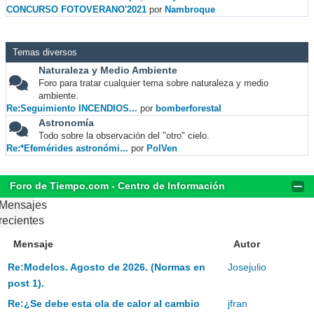
CONCURSO FOTOVERANO'2021
por
Nambroque
Temas diversos
Naturaleza y Medio Ambiente
Foro para tratar cualquier tema sobre naturaleza y medio
ambiente.
Re:Seguimiento INCENDIOS...
por
bomberforestal
Astronomía
Todo sobre la observación del "otro" cielo.
Re:*Efemérides astronómi...
por
PolVen
Foro de Tiempo.com - Centro de Información
Mensajes
recientes
Mensaje
Autor
Re:Modelos. Agosto de 2026. (Normas en
Josejulio
post 1).
Re:¿Se debe esta ola de calor al cambio
jfran