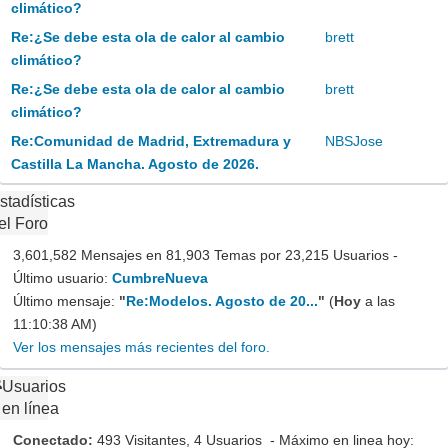
climático?
Re:¿Se debe esta ola de calor al cambio
brett
climático?
Re:¿Se debe esta ola de calor al cambio
brett
climático?
Re:Comunidad de Madrid, Extremadura y
NBSJose
Castilla La Mancha. Agosto de 2026.
stadísticas
el Foro
3,601,582 Mensajes en 81,903 Temas por 23,215 Usuarios -
Último usuario:
CumbreNueva
Último mensaje:
"
Re:Modelos. Agosto de 20...
"
(
Hoy
a las
11:10:38 AM)
Ver los mensajes más recientes del foro.
Usuarios
en línea
Conectado:
493 Visitantes, 4 Usuarios - Máximo en linea hoy: