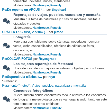
tormentas, nevadas, nubes, atardeceres...
Moderadores:
Nambroque
,
Punsuly
Re:De repente un ARCUS 4...
por
tinydicarl
Reportajes de viajes, pueblos, naturaleza y montaña
Muestra tus fotos de naturaleza y rutas de montaña, visitas a
ciudades y pueblos,...
Moderadores:
Nambroque
,
Punsuly
CRÁTER ESCRIVÁ, 2.580m (...
por
jefoce
Fotografía
Foro para que hablemos sobre cámaras, novedades, compra-
venta, webs especializadas, técnicas de edición de fotos,
concursos, etc...
Moderadores:
Nambroque
,
Punsuly
Re:COLGAR FOTOS
por
Reysagrado
Los mejores reportajes de Meteored
Una selección de los mejores reportajes colgados por los foreros.
Moderadores:
Nambroque
,
Punsuly
Re:Supercélula clásica c...
por
rayo
Subforos
Puramente "meteo"
Viajes, pueblos, naturaleza y montaña
Concursos fotográficos
Nuevo subforo donde encontrarás todo lo relativo a los concursos
de fotografía meteorológica que se van organizando, tanto en este
foro como desde otras entidades.
Moderadores:
Nambroque
,
Punsuly