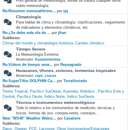
Foro general de meteorología, donde se tratará cualquier tema
sobre meteorología.
Re:Resumen mensual/trime...
por
ipj
Climatología
Para hablar de clima y climatología: clasificaciones, seguimiento
de indicadores y elementos climáticos, etc
Re:¿Se debe esta ola de ...
por
jfran
Subforos
Climas del mundo y climatología histórica
Cambio climático
Tiempo Severo
La Meteorología Extrema
Moderador:
Kazatormentas
Re:Vídeos de tiempo seve...
por
Reysagrado
Huracanes, tifones, ciclones, tormentas tropicales
Moderador:
rayo_cruces
Re:SuperTifón DOLPHIN Ca...
por
Torrelloviedo
Subforos
Teoría Tropical
Pacífico SurOeste
Australia
Atlántico
Pacífico Este y
Central
Pacífico Oeste
Índico Norte
Índico SurOeste
Técnica e instrumentos meteorológicos
Todo lo relativo a los instrumentos de medición, técnicas y
trucos, formas de uso, compra-venta, consejos...
New "WS40" Weather Websi...
por
Cavaliere
Subforos
Davis
Oregon
PCE
Lacrosse
Otros Instrumentos/Estaciones