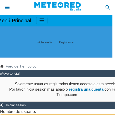
enú Principal
Iniciar sesión
Registrarse
Foro de Tiempo.com
¡Advertencia!
Solamente usuarios registrados tienen acceso a esta secci
Por favor inicia sesión más abajo o
registra una cuenta
con Fo
Tiempo.com
Iniciar sesión
Nombre de usuario: