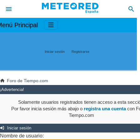
enú Principal
Iniciar sesión
Registrarse
Foro de Tiempo.com
¡Advertencia!
Solamente usuarios registrados tienen acceso a esta secci
Por favor inicia sesión más abajo o
registra una cuenta
con Fo
Tiempo.com
Iniciar sesión
Nombre de usuario: