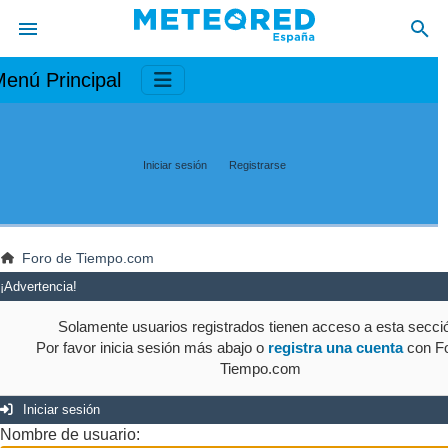
enú Principal
Iniciar sesión
Registrarse
Foro de Tiempo.com
¡Advertencia!
Solamente usuarios registrados tienen acceso a esta secci
Por favor inicia sesión más abajo o
registra una cuenta
con Fo
Tiempo.com
Iniciar sesión
Nombre de usuario: