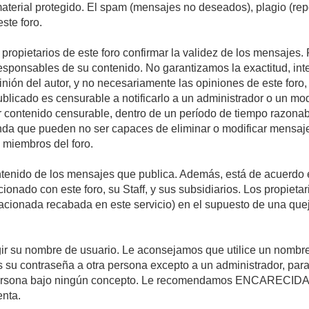
 material protegido. El spam (mensajes no deseados), plagio (r
ste foro.
s propietarios de este foro confirmar la validez de los mensaje
esponsables de su contenido. No garantizamos la exactitud, int
ón del autor, y no necesariamente las opiniones de este foro, su
licado es censurable a notificarlo a un administrador o un mode
ar contenido censurable, dentro de un período de tiempo razonab
enda que pueden no ser capaces de eliminar o modificar mensaje
s miembros del foro.
tenido de los mensajes que publica. Además, está de acuerdo e
acionado con este foro, su Staff, y sus subsidiarios. Los propiet
relacionada recabada en este servicio) en el supuesto de una qu
elegir su nombre de usuario. Le aconsejamos que utilice un nomb
s su contraseña a otra persona excepto a un administrador, para
ersona bajo ningún concepto. Le recomendamos ENCARECIDA
enta.