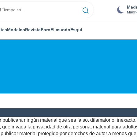
Madr
Madri
ites
Modelos
Revista
Foro
El mundo
Esquí
publicará ningún material que sea falso, difamatorio, inexacto, a
ue invada la privacidad de otra persona, material para adultos,
ublicar material protegido por derechos de autor a menos que u