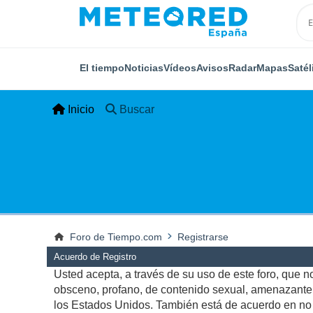
El tiempo
Noticias
Vídeos
Avisos
Radar
Mapas
Satél
Inicio
Buscar
Foro de Tiempo.com
Registrarse
Acuerdo de Registro
Usted acepta, a través de su uso de este foro, que no 
obsceno, profano, de contenido sexual, amenazante, q
los Estados Unidos. También está de acuerdo en no p