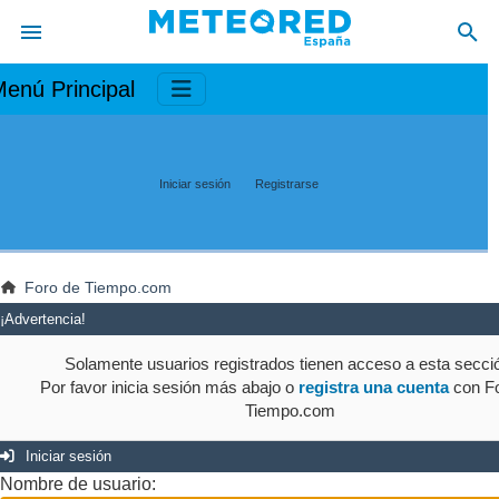
enú Principal
Iniciar sesión
Registrarse
Foro de Tiempo.com
¡Advertencia!
Solamente usuarios registrados tienen acceso a esta secci
Por favor inicia sesión más abajo o
registra una cuenta
con Fo
Tiempo.com
Iniciar sesión
Nombre de usuario: