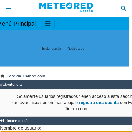
enú Principal
Iniciar sesión
Registrarse
Foro de Tiempo.com
¡Advertencia!
Solamente usuarios registrados tienen acceso a esta secci
Por favor inicia sesión más abajo o
registra una cuenta
con Fo
Tiempo.com
Iniciar sesión
Nombre de usuario: