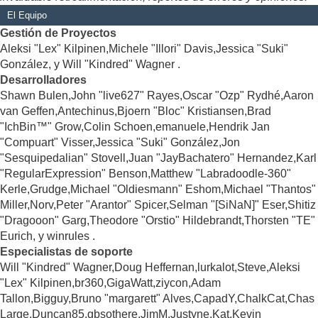
El Equipo
Gestión de Proyectos
Aleksi "Lex" Kilpinen,Michele "Illori" Davis,Jessica "Suki"
González, y Will "Kindred" Wagner .
Desarrolladores
Shawn Bulen,John "live627" Rayes,Oscar "Ozp" Rydhé,Aaron
van Geffen,Antechinus,Bjoern "Bloc" Kristiansen,Brad
"IchBin™" Grow,Colin Schoen,emanuele,Hendrik Jan
"Compuart" Visser,Jessica "Suki" González,Jon
"Sesquipedalian" Stovell,Juan "JayBachatero" Hernandez,Karl
"RegularExpression" Benson,Matthew "Labradoodle-360"
Kerle,Grudge,Michael "Oldiesmann" Eshom,Michael "Thantos"
Miller,Norv,Peter "Arantor" Spicer,Selman "[SiNaN]" Eser,Shitiz
"Dragooon" Garg,Theodore "Orstio" Hildebrandt,Thorsten "TE"
Eurich, y winrules .
Especialistas de soporte
Will "Kindred" Wagner,Doug Heffernan,lurkalot,Steve,Aleksi
"Lex" Kilpinen,br360,GigaWatt,ziycon,Adam
Tallon,Bigguy,Bruno "margarett" Alves,CapadY,ChalkCat,Chas
Large,Duncan85,gbsothere,JimM,Justyne,Kat,Kevin