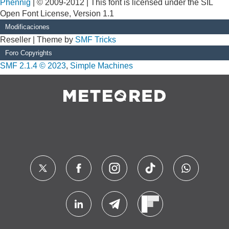
Phennig
| © 2009-2012 | This font is licensed under the SIL
Open Font License, Version 1.1
Modificaciones
Reseller | Theme by
SMF Tricks
Foro Copyrights
SMF 2.1.4 © 2023
,
Simple Machines