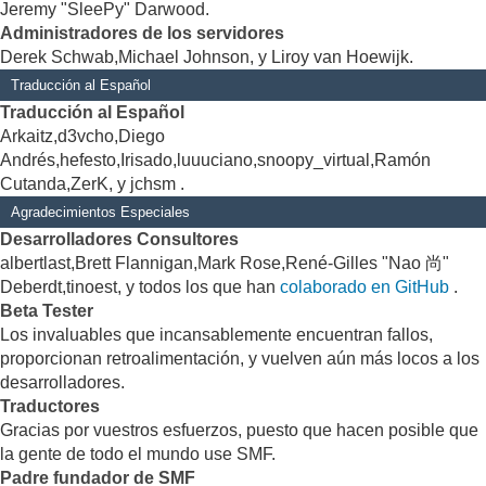
Jeremy "SleePy" Darwood.
Administradores de los servidores
Derek Schwab,Michael Johnson, y Liroy van Hoewijk.
Traducción al Español
Traducción al Español
Arkaitz,d3vcho,Diego
Andrés,hefesto,Irisado,luuuciano,snoopy_virtual,Ramón
Cutanda,ZerK, y jchsm .
Agradecimientos Especiales
Desarrolladores Consultores
albertlast,Brett Flannigan,Mark Rose,René-Gilles "Nao 尚"
Deberdt,tinoest, y todos los que han
colaborado en GitHub
.
Beta Tester
Los invaluables que incansablemente encuentran fallos,
proporcionan retroalimentación, y vuelven aún más locos a los
desarrolladores.
Traductores
Gracias por vuestros esfuerzos, puesto que hacen posible que
la gente de todo el mundo use SMF.
Padre fundador de SMF