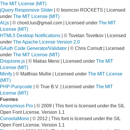
The MIT License (MIT)
jQuery Responsive Slider
| © booncon ROCKETS | Licensed
under
The MIT License (MIT)
At.js
| ©
chord.luo@gmail.com
| Licensed under
The MIT
License (MIT)
HTML5 Desktop Notifications
| © Tsvetan Tsvetkov | Licensed
under
The Apache License Version 2.0
GAuth Code Generator/Validator
| © Chris Cornutt | Licensed
under
The MIT License (MIT)
Dropzone.js
| © Matias Meno | Licensed under
The MIT
License (MIT)
Minify
| © Matthias Mullie | Licensed under
The MIT License
(MIT)
PHP-Punycode
| © True B.V. | Licensed under
The MIT
License (MIT)
Fuentes
Anonymous Pro
| © 2009 | This font is licensed under the SIL
Open Font License, Version 1.1
ConsolaMono
| © 2012 | This font is licensed under the SIL
Open Font License, Version 1.1