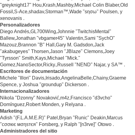
"greyknight17" Hou,Krash,Mashby,Michael Colin Blaber,Old
Fossil,S-Ace,shadav,Storman™,Wade "sησω" Poulsen, y
xenovanis .
Personalizadores
Diego Andrés,GL700Wing,Johnnie "TwitchisMental"
Ballew,Jonathan "vbgamer45" Valentin,Sami "SychO"
Mazouz,Brannon "B" Hall,Gary M. Gadsdon,Jack
"akabugeyes" Thorsen,Jason "JBlaze" Clemons,Joey
"Tyrsson" Smith,Kays,Michael "Mick."
Gomez,NanoSector,Ricky.,Russell "NEND" Najar, y SA™ .
Escritores de documentación
Michele "Illori" Davis,Irisado,AngelinaBelle,Chainy,Graeme
Spence, y Joshua "groundup" Dickerson .
Internacionalizadores
Nikola "Dzonny" Novaković,m4z,Francisco "d3vcho"
Domínguez,Robert Monden, y Relyana .
Marketing
Adish "(F.L.A.M.E.R)" Patel,Bryan "Runic" Deakin,Marcus
"cσσкιє мσηѕтєя" Forsberg, y Ralph "[n3rve]" Otowo .
Administradores del sitio