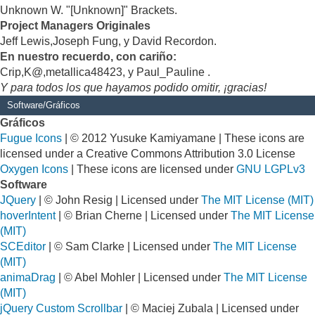
Unknown W. "[Unknown]" Brackets.
Project Managers Originales
Jeff Lewis,Joseph Fung, y David Recordon.
En nuestro recuerdo, con cariño:
Crip,K@,metallica48423, y Paul_Pauline .
Y para todos los que hayamos podido omitir, ¡gracias!
Software/Gráficos
Gráficos
Fugue Icons
| © 2012 Yusuke Kamiyamane | These icons are
licensed under a Creative Commons Attribution 3.0 License
Oxygen Icons
| These icons are licensed under
GNU LGPLv3
Software
JQuery
| © John Resig | Licensed under
The MIT License (MIT)
hoverIntent
| © Brian Cherne | Licensed under
The MIT License
(MIT)
SCEditor
| © Sam Clarke | Licensed under
The MIT License
(MIT)
animaDrag
| © Abel Mohler | Licensed under
The MIT License
(MIT)
jQuery Custom Scrollbar
| © Maciej Zubala | Licensed under