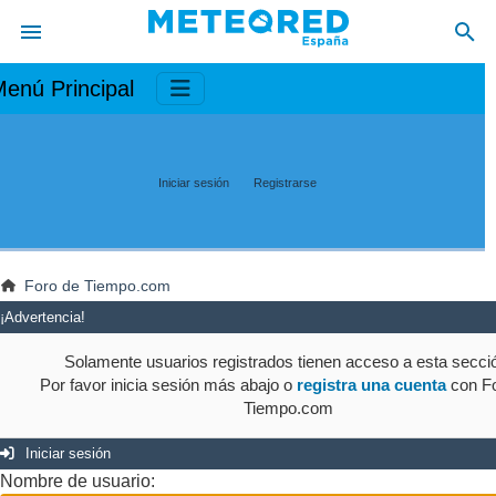
enú Principal
Iniciar sesión
Registrarse
Foro de Tiempo.com
¡Advertencia!
Solamente usuarios registrados tienen acceso a esta secci
Por favor inicia sesión más abajo o
registra una cuenta
con Fo
Tiempo.com
Iniciar sesión
Nombre de usuario: