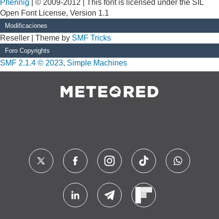
Phennig
| © 2009-2012 | This font is licensed under the SIL
Open Font License, Version 1.1
Modificaciones
Reseller | Theme by
SMF Tricks
Foro Copyrights
SMF 2.1.4 © 2023
,
Simple Machines