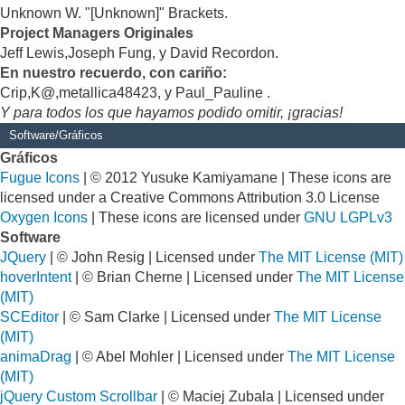
Unknown W. "[Unknown]" Brackets.
Project Managers Originales
Jeff Lewis,Joseph Fung, y David Recordon.
En nuestro recuerdo, con cariño:
Crip,K@,metallica48423, y Paul_Pauline .
Y para todos los que hayamos podido omitir, ¡gracias!
Software/Gráficos
Gráficos
Fugue Icons
| © 2012 Yusuke Kamiyamane | These icons are
licensed under a Creative Commons Attribution 3.0 License
Oxygen Icons
| These icons are licensed under
GNU LGPLv3
Software
JQuery
| © John Resig | Licensed under
The MIT License (MIT)
hoverIntent
| © Brian Cherne | Licensed under
The MIT License
(MIT)
SCEditor
| © Sam Clarke | Licensed under
The MIT License
(MIT)
animaDrag
| © Abel Mohler | Licensed under
The MIT License
(MIT)
jQuery Custom Scrollbar
| © Maciej Zubala | Licensed under