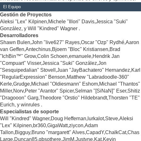
El Equipo
Gestión de Proyectos
Aleksi "Lex" Kilpinen,Michele "Illori" Davis,Jessica "Suki"
González, y Will "Kindred" Wagner .
Desarrolladores
Shawn Bulen,John "live627" Rayes,Oscar "Ozp" Rydhé,Aaron
van Geffen,Antechinus,Bjoern "Bloc" Kristiansen,Brad
"IchBin™" Grow,Colin Schoen,emanuele,Hendrik Jan
"Compuart" Visser,Jessica "Suki" González,Jon
"Sesquipedalian" Stovell,Juan "JayBachatero" Hernandez,Karl
"RegularExpression" Benson,Matthew "Labradoodle-360"
Kerle,Grudge,Michael "Oldiesmann" Eshom,Michael "Thantos"
Miller,Norv,Peter "Arantor" Spicer,Selman "[SiNaN]" Eser,Shitiz
"Dragooon" Garg,Theodore "Orstio" Hildebrandt,Thorsten "TE"
Eurich, y winrules .
Especialistas de soporte
Will "Kindred" Wagner,Doug Heffernan,lurkalot,Steve,Aleksi
"Lex" Kilpinen,br360,GigaWatt,ziycon,Adam
Tallon,Bigguy,Bruno "margarett" Alves,CapadY,ChalkCat,Chas
Large,Duncan85,gbsothere,JimM,Justyne,Kat,Kevin