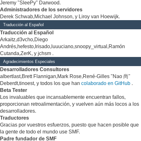
Jeremy "SleePy" Darwood.
Administradores de los servidores
Derek Schwab,Michael Johnson, y Liroy van Hoewijk.
Traducción al Español
Traducción al Español
Arkaitz,d3vcho,Diego
Andrés,hefesto,Irisado,luuuciano,snoopy_virtual,Ramón
Cutanda,ZerK, y jchsm .
Agradecimientos Especiales
Desarrolladores Consultores
albertlast,Brett Flannigan,Mark Rose,René-Gilles "Nao 尚"
Deberdt,tinoest, y todos los que han
colaborado en GitHub
.
Beta Tester
Los invaluables que incansablemente encuentran fallos,
proporcionan retroalimentación, y vuelven aún más locos a los
desarrolladores.
Traductores
Gracias por vuestros esfuerzos, puesto que hacen posible que
la gente de todo el mundo use SMF.
Padre fundador de SMF