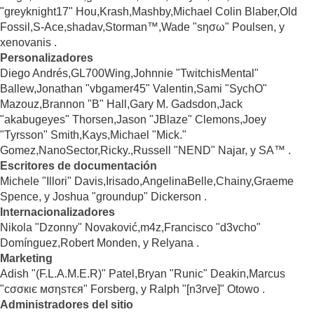
"greyknight17" Hou,Krash,Mashby,Michael Colin Blaber,Old
Fossil,S-Ace,shadav,Storman™,Wade "sησω" Poulsen, y
xenovanis .
Personalizadores
Diego Andrés,GL700Wing,Johnnie "TwitchisMental"
Ballew,Jonathan "vbgamer45" Valentin,Sami "SychO"
Mazouz,Brannon "B" Hall,Gary M. Gadsdon,Jack
"akabugeyes" Thorsen,Jason "JBlaze" Clemons,Joey
"Tyrsson" Smith,Kays,Michael "Mick."
Gomez,NanoSector,Ricky.,Russell "NEND" Najar, y SA™ .
Escritores de documentación
Michele "Illori" Davis,Irisado,AngelinaBelle,Chainy,Graeme
Spence, y Joshua "groundup" Dickerson .
Internacionalizadores
Nikola "Dzonny" Novaković,m4z,Francisco "d3vcho"
Domínguez,Robert Monden, y Relyana .
Marketing
Adish "(F.L.A.M.E.R)" Patel,Bryan "Runic" Deakin,Marcus
"cσσкιє мσηѕтєя" Forsberg, y Ralph "[n3rve]" Otowo .
Administradores del sitio