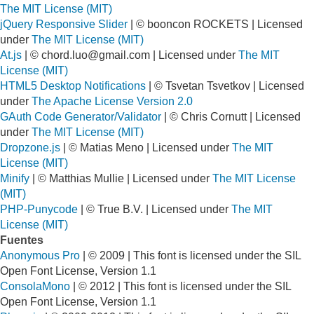
The MIT License (MIT)
jQuery Responsive Slider
| © booncon ROCKETS | Licensed
under
The MIT License (MIT)
At.js
| ©
chord.luo@gmail.com
| Licensed under
The MIT
License (MIT)
HTML5 Desktop Notifications
| © Tsvetan Tsvetkov | Licensed
under
The Apache License Version 2.0
GAuth Code Generator/Validator
| © Chris Cornutt | Licensed
under
The MIT License (MIT)
Dropzone.js
| © Matias Meno | Licensed under
The MIT
License (MIT)
Minify
| © Matthias Mullie | Licensed under
The MIT License
(MIT)
PHP-Punycode
| © True B.V. | Licensed under
The MIT
License (MIT)
Fuentes
Anonymous Pro
| © 2009 | This font is licensed under the SIL
Open Font License, Version 1.1
ConsolaMono
| © 2012 | This font is licensed under the SIL
Open Font License, Version 1.1