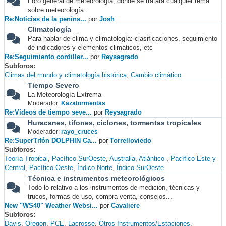
Foro general de meteorología, donde se tratará cualquier tema
sobre meteorología.
Re:Noticias de la peníns...
por
Josh
Climatología
Para hablar de clima y climatología: clasificaciones, seguimiento
de indicadores y elementos climáticos, etc
Re:Seguimiento cordiller...
por
Reysagrado
Subforos
Climas del mundo y climatología histórica
Cambio climático
Tiempo Severo
La Meteorología Extrema
Moderador:
Kazatormentas
Re:Vídeos de tiempo seve...
por
Reysagrado
Huracanes, tifones, ciclones, tormentas tropicales
Moderador:
rayo_cruces
Re:SuperTifón DOLPHIN Ca...
por
Torrelloviedo
Subforos
Teoría Tropical
Pacífico SurOeste
Australia
Atlántico
Pacífico Este y
Central
Pacífico Oeste
Índico Norte
Índico SurOeste
Técnica e instrumentos meteorológicos
Todo lo relativo a los instrumentos de medición, técnicas y
trucos, formas de uso, compra-venta, consejos...
New "WS40" Weather Websi...
por
Cavaliere
Subforos
Davis
Oregon
PCE
Lacrosse
Otros Instrumentos/Estaciones