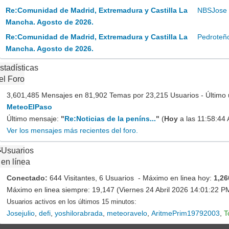
Re:Comunidad de Madrid, Extremadura y Castilla La
NBSJose
Mancha. Agosto de 2026.
Re:Comunidad de Madrid, Extremadura y Castilla La
Pedroteñ
Mancha. Agosto de 2026.
stadísticas
el Foro
3,601,485 Mensajes en 81,902 Temas por 23,215 Usuarios - Último 
MeteoElPaso
Último mensaje:
"
Re:Noticias de la peníns...
"
(
Hoy
a las 11:58:44
Ver los mensajes más recientes del foro.
Usuarios
en línea
Conectado:
644 Visitantes, 6 Usuarios - Máximo en linea hoy:
1,26
Máximo en linea siempre: 19,147 (Viernes 24 Abril 2026 14:01:22 P
Usuarios activos en los últimos 15 minutos:
Josejulio
,
defi
,
yoshilorabrada
,
meteoravelo
,
AritmePrim19792003
,
T