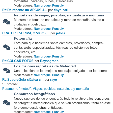
tormentas, nevadas, nubes, atardeceres...
Moderadores:
Nambroque
,
Punsuly
Re:De repente un ARCUS 4...
por
tinydicarl
Reportajes de viajes, pueblos, naturaleza y montaña
Muestra tus fotos de naturaleza y rutas de montaña, visitas a
ciudades y pueblos,...
Moderadores:
Nambroque
,
Punsuly
CRÁTER ESCRIVÁ, 2.580m (...
por
jefoce
Fotografía
Foro para que hablemos sobre cámaras, novedades, compra-
venta, webs especializadas, técnicas de edición de fotos,
concursos, etc...
Moderadores:
Nambroque
,
Punsuly
Re:COLGAR FOTOS
por
Reysagrado
Los mejores reportajes de Meteored
Una selección de los mejores reportajes colgados por los foreros.
Moderadores:
Nambroque
,
Punsuly
Re:Supercélula clásica c...
por
rayo
Subforos
Puramente "meteo"
Viajes, pueblos, naturaleza y montaña
Concursos fotográficos
Nuevo subforo donde encontrarás todo lo relativo a los concursos
de fotografía meteorológica que se van organizando, tanto en este
foro como desde otras entidades.
Moderadores:
Nambroque
,
Punsuly