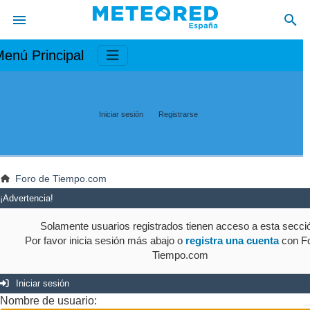
enú Principal
Iniciar sesión
Registrarse
Foro de Tiempo.com
¡Advertencia!
Solamente usuarios registrados tienen acceso a esta secci
Por favor inicia sesión más abajo o
registra una cuenta
con Fo
Tiempo.com
Iniciar sesión
Nombre de usuario: