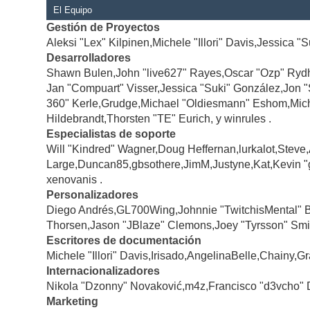
El Equipo
Gestión de Proyectos
Aleksi "Lex" Kilpinen,Michele "Illori" Davis,Jessica "
Desarrolladores
Shawn Bulen,John "live627" Rayes,Oscar "Ozp" Rydh
Jan "Compuart" Visser,Jessica "Suki" González,Jon 
360" Kerle,Grudge,Michael "Oldiesmann" Eshom,Michae
Hildebrandt,Thorsten "TE" Eurich, y winrules .
Especialistas de soporte
Will "Kindred" Wagner,Doug Heffernan,lurkalot,Steve
Large,Duncan85,gbsothere,JimM,Justyne,Kat,Kevin "
xenovanis .
Personalizadores
Diego Andrés,GL700Wing,Johnnie "TwitchisMental" 
Thorsen,Jason "JBlaze" Clemons,Joey "Tyrsson" Smi
Escritores de documentación
Michele "Illori" Davis,Irisado,AngelinaBelle,Chainy
Internacionalizadores
Nikola "Dzonny" Novaković,m4z,Francisco "d3vcho" 
Marketing