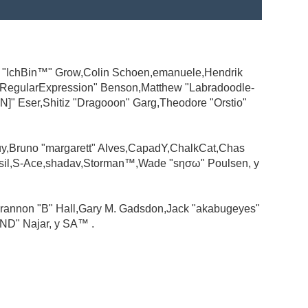
ad "IchBin™" Grow,Colin Schoen,emanuele,Hendrik
 "RegularExpression" Benson,Matthew "Labradoodle-
N]" Eser,Shitiz "Dragooon" Garg,Theodore "Orstio"
guy,Bruno "margarett" Alves,CapadY,ChalkCat,Chas
ssil,S-Ace,shadav,Storman™,Wade "sησω" Poulsen, y
rannon "B" Hall,Gary M. Gadsdon,Jack "akabugeyes"
ND" Najar, y SA™ .