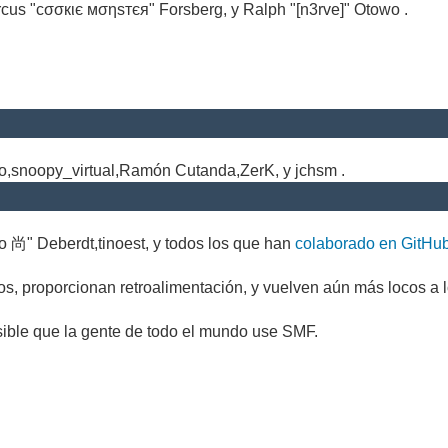
cus "cσσкιє мσηѕтєя" Forsberg, y Ralph "[n3rve]" Otowo .
.
no,snoopy_virtual,Ramón Cutanda,ZerK, y jchsm .
o 尚" Deberdt,tinoest, y todos los que han
colaborado en GitHu
s, proporcionan retroalimentación, y vuelven aún más locos a l
sible que la gente de todo el mundo use SMF.