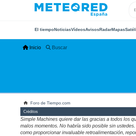
El tiempo
Noticias
Vídeos
Avisos
Radar
Mapas
Satél
Inicio
Buscar
Foro de Tiempo.com
Créditos
Simple Machines quiere dar las gracias a todos los q
malos momentos. No habría sido posible sin ustedes. Es
como proporcionar invaluable retroalimentación, repor