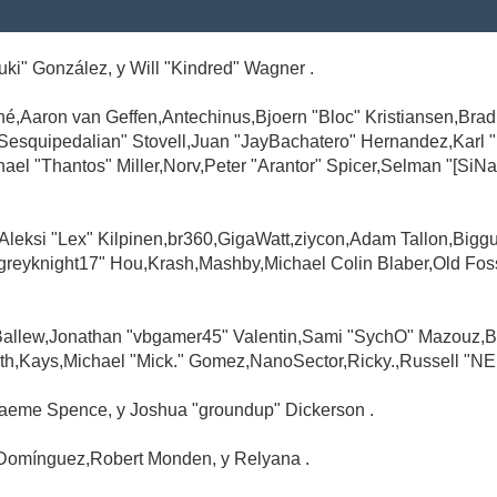
Suki" González, y Will "Kindred" Wagner .
é,Aaron van Geffen,Antechinus,Bjoern "Bloc" Kristiansen,Br
"Sesquipedalian" Stovell,Juan "JayBachatero" Hernandez,Karl
l "Thantos" Miller,Norv,Peter "Arantor" Spicer,Selman "[SiNa
,Aleksi "Lex" Kilpinen,br360,GigaWatt,ziycon,Adam Tallon,Big
greyknight17" Hou,Krash,Mashby,Michael Colin Blaber,Old Fo
Ballew,Jonathan "vbgamer45" Valentin,Sami "SychO" Mazouz,B
th,Kays,Michael "Mick." Gomez,NanoSector,Ricky.,Russell "NE
,Graeme Spence, y Joshua "groundup" Dickerson .
Domínguez,Robert Monden, y Relyana .