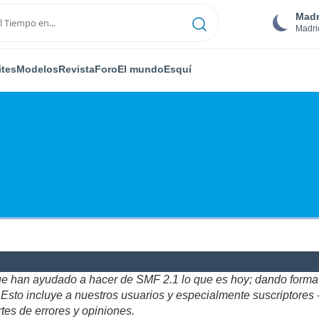
Madr
Madri
ites
Modelos
Revista
Foro
El mundo
Esquí
ue han ayudado a hacer de SMF 2.1 lo que es hoy; dando forma y
to incluye a nuestros usuarios y especialmente suscriptores - gr
tes de errores y opiniones.