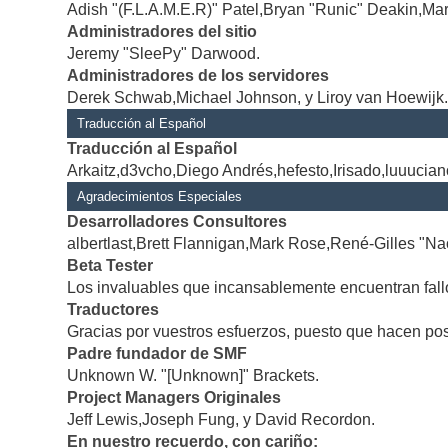
Adish "(F.L.A.M.E.R)" Patel,Bryan "Runic" Deakin,Mar
Administradores del sitio
Jeremy "SleePy" Darwood.
Administradores de los servidores
Derek Schwab,Michael Johnson, y Liroy van Hoewijk
Traducción al Español
Traducción al Español
Arkaitz,d3vcho,Diego Andrés,hefesto,Irisado,luuucia
Agradecimientos Especiales
Desarrolladores Consultores
albertlast,Brett Flannigan,Mark Rose,René-Gilles "Na
Beta Tester
Los invaluables que incansablemente encuentran fallo
Traductores
Gracias por vuestros esfuerzos, puesto que hacen po
Padre fundador de SMF
Unknown W. "[Unknown]" Brackets.
Project Managers Originales
Jeff Lewis,Joseph Fung, y David Recordon.
En nuestro recuerdo, con cariño: