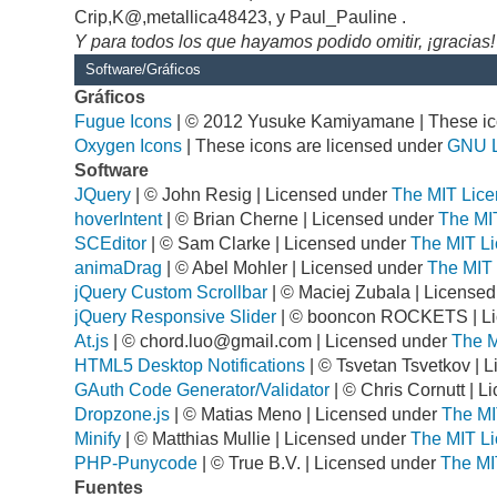
Crip,K@,metallica48423, y Paul_Pauline .
Y para todos los que hayamos podido omitir, ¡gracias!
Software/Gráficos
Gráficos
Fugue Icons
| © 2012 Yusuke Kamiyamane | These ico
Oxygen Icons
| These icons are licensed under
GNU 
Software
JQuery
| © John Resig | Licensed under
The MIT Lice
hoverIntent
| © Brian Cherne | Licensed under
The MI
SCEditor
| © Sam Clarke | Licensed under
The MIT Li
animaDrag
| © Abel Mohler | Licensed under
The MIT 
jQuery Custom Scrollbar
| © Maciej Zubala | License
jQuery Responsive Slider
| © booncon ROCKETS | L
At.js
| ©
chord.luo@gmail.com
| Licensed under
The M
HTML5 Desktop Notifications
| © Tsvetan Tsvetkov | 
GAuth Code Generator/Validator
| © Chris Cornutt | 
Dropzone.js
| © Matias Meno | Licensed under
The MI
Minify
| © Matthias Mullie | Licensed under
The MIT Li
PHP-Punycode
| © True B.V. | Licensed under
The MI
Fuentes