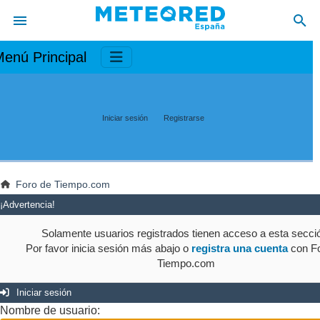
enú Principal
Iniciar sesión
Registrarse
Foro de Tiempo.com
¡Advertencia!
Solamente usuarios registrados tienen acceso a esta secci
Por favor inicia sesión más abajo o
registra una cuenta
con Fo
Tiempo.com
Iniciar sesión
Nombre de usuario: