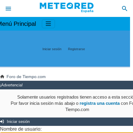
enú Principal
Iniciar sesión
Registrarse
Foro de Tiempo.com
¡Advertencia!
Solamente usuarios registrados tienen acceso a esta secci
Por favor inicia sesión más abajo o
registra una cuenta
con Fo
Tiempo.com
Iniciar sesión
Nombre de usuario: