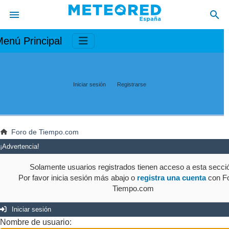
enú Principal
Iniciar sesión
Registrarse
Foro de Tiempo.com
¡Advertencia!
Solamente usuarios registrados tienen acceso a esta secci
Por favor inicia sesión más abajo o
registra una cuenta
con Fo
Tiempo.com
Iniciar sesión
Nombre de usuario: