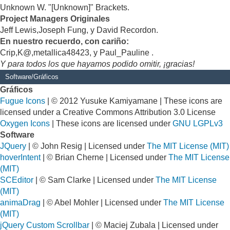
Unknown W. "[Unknown]" Brackets.
Project Managers Originales
Jeff Lewis,Joseph Fung, y David Recordon.
En nuestro recuerdo, con cariño:
Crip,K@,metallica48423, y Paul_Pauline .
Y para todos los que hayamos podido omitir, ¡gracias!
Software/Gráficos
Gráficos
Fugue Icons
| © 2012 Yusuke Kamiyamane | These icons are
licensed under a Creative Commons Attribution 3.0 License
Oxygen Icons
| These icons are licensed under
GNU LGPLv3
Software
JQuery
| © John Resig | Licensed under
The MIT License (MIT)
hoverIntent
| © Brian Cherne | Licensed under
The MIT License
(MIT)
SCEditor
| © Sam Clarke | Licensed under
The MIT License
(MIT)
animaDrag
| © Abel Mohler | Licensed under
The MIT License
(MIT)
jQuery Custom Scrollbar
| © Maciej Zubala | Licensed under