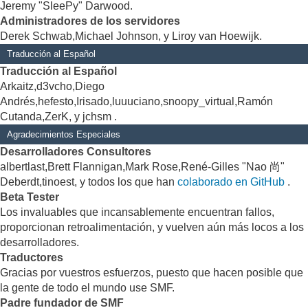
Jeremy "SleePy" Darwood.
Administradores de los servidores
Derek Schwab,Michael Johnson, y Liroy van Hoewijk.
Traducción al Español
Traducción al Español
Arkaitz,d3vcho,Diego
Andrés,hefesto,Irisado,luuuciano,snoopy_virtual,Ramón
Cutanda,ZerK, y jchsm .
Agradecimientos Especiales
Desarrolladores Consultores
albertlast,Brett Flannigan,Mark Rose,René-Gilles "Nao 尚"
Deberdt,tinoest, y todos los que han
colaborado en GitHub
.
Beta Tester
Los invaluables que incansablemente encuentran fallos,
proporcionan retroalimentación, y vuelven aún más locos a los
desarrolladores.
Traductores
Gracias por vuestros esfuerzos, puesto que hacen posible que
la gente de todo el mundo use SMF.
Padre fundador de SMF