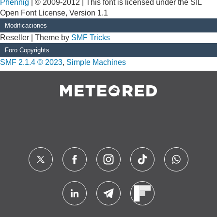
Phennig
| © 2009-2012 | This font is licensed under the SIL
Open Font License, Version 1.1
Modificaciones
Reseller | Theme by
SMF Tricks
Foro Copyrights
SMF 2.1.4 © 2023
,
Simple Machines