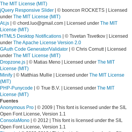
The MIT License (MIT)
jQuery Responsive Slider
| © booncon ROCKETS | Licensed
under
The MIT License (MIT)
At.js
| ©
chord.luo@gmail.com
| Licensed under
The MIT
License (MIT)
HTML5 Desktop Notifications
| © Tsvetan Tsvetkov | Licensed
under
The Apache License Version 2.0
GAuth Code Generator/Validator
| © Chris Cornutt | Licensed
under
The MIT License (MIT)
Dropzone.js
| © Matias Meno | Licensed under
The MIT
License (MIT)
Minify
| © Matthias Mullie | Licensed under
The MIT License
(MIT)
PHP-Punycode
| © True B.V. | Licensed under
The MIT
License (MIT)
Fuentes
Anonymous Pro
| © 2009 | This font is licensed under the SIL
Open Font License, Version 1.1
ConsolaMono
| © 2012 | This font is licensed under the SIL
Open Font License, Version 1.1