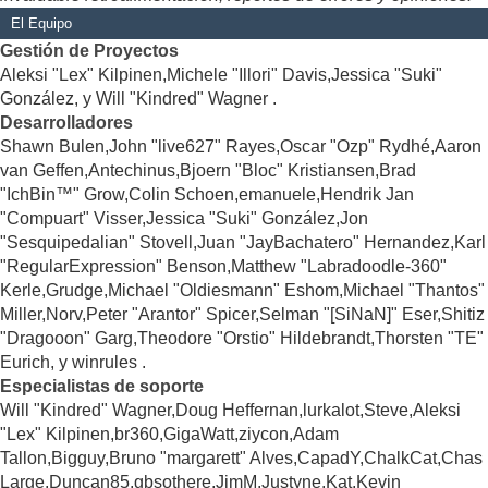
El Equipo
Gestión de Proyectos
Aleksi "Lex" Kilpinen,Michele "Illori" Davis,Jessica "Suki"
González, y Will "Kindred" Wagner .
Desarrolladores
Shawn Bulen,John "live627" Rayes,Oscar "Ozp" Rydhé,Aaron
van Geffen,Antechinus,Bjoern "Bloc" Kristiansen,Brad
"IchBin™" Grow,Colin Schoen,emanuele,Hendrik Jan
"Compuart" Visser,Jessica "Suki" González,Jon
"Sesquipedalian" Stovell,Juan "JayBachatero" Hernandez,Karl
"RegularExpression" Benson,Matthew "Labradoodle-360"
Kerle,Grudge,Michael "Oldiesmann" Eshom,Michael "Thantos"
Miller,Norv,Peter "Arantor" Spicer,Selman "[SiNaN]" Eser,Shitiz
"Dragooon" Garg,Theodore "Orstio" Hildebrandt,Thorsten "TE"
Eurich, y winrules .
Especialistas de soporte
Will "Kindred" Wagner,Doug Heffernan,lurkalot,Steve,Aleksi
"Lex" Kilpinen,br360,GigaWatt,ziycon,Adam
Tallon,Bigguy,Bruno "margarett" Alves,CapadY,ChalkCat,Chas
Large,Duncan85,gbsothere,JimM,Justyne,Kat,Kevin