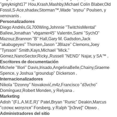
"greyknight17" Hou,Krash,Mashby,Michael Colin Blaber,Old
Fossil,S-Ace,shadav,Storman™,Wade "sησω" Poulsen, y
xenovanis .
Personalizadores
Diego Andrés,GL700Wing,Johnnie "TwitchisMental"
Ballew,Jonathan "vbgamer45" Valentin,Sami "SychO"
Mazouz,Brannon "B" Hall,Gary M. Gadsdon,Jack
"akabugeyes" Thorsen,Jason "JBlaze" Clemons,Joey
"Tyrsson" Smith,Kays,Michael "Mick."
Gomez,NanoSector,Ricky.,Russell "NEND" Najar, y SA™ .
Escritores de documentación
Michele "Illori" Davis,Irisado,AngelinaBelle,Chainy,Graeme
Spence, y Joshua "groundup" Dickerson .
Internacionalizadores
Nikola "Dzonny" Novaković,m4z,Francisco "d3vcho"
Domínguez,Robert Monden, y Relyana .
Marketing
Adish "(F.L.A.M.E.R)" Patel,Bryan "Runic" Deakin,Marcus
"cσσкιє мσηѕтєя" Forsberg, y Ralph "[n3rve]" Otowo .
Administradores del sitio