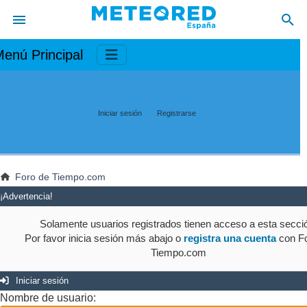
enú Principal
Iniciar sesión
Registrarse
Foro de Tiempo.com
¡Advertencia!
Solamente usuarios registrados tienen acceso a esta secci
Por favor inicia sesión más abajo o
registra una cuenta
con Fo
Tiempo.com
Iniciar sesión
Nombre de usuario: