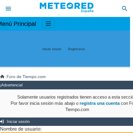
enú Principal
Iniciar sesión
Registrarse
Foro de Tiempo.com
¡Advertencia!
Solamente usuarios registrados tienen acceso a esta secci
Por favor inicia sesión más abajo o
registra una cuenta
con Fo
Tiempo.com
Iniciar sesión
Nombre de usuario: