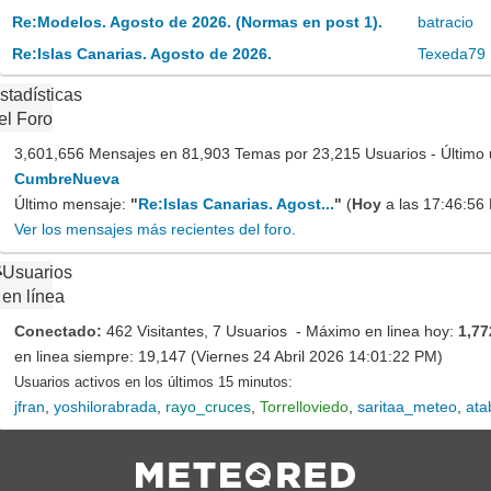
Re:Modelos. Agosto de 2026. (Normas en post 1).
batracio
Re:Islas Canarias. Agosto de 2026.
Texeda79
stadísticas
el Foro
3,601,656 Mensajes en 81,903 Temas por 23,215 Usuarios - Último 
CumbreNueva
Último mensaje:
"
Re:Islas Canarias. Agost...
"
(
Hoy
a las 17:46:56
Ver los mensajes más recientes del foro.
Usuarios
en línea
Conectado:
462 Visitantes, 7 Usuarios - Máximo en linea hoy:
1,77
en linea siempre: 19,147 (Viernes 24 Abril 2026 14:01:22 PM)
Usuarios activos en los últimos 15 minutos:
jfran
,
yoshilorabrada
,
rayo_cruces
,
Torrelloviedo
,
saritaa_meteo
,
ata