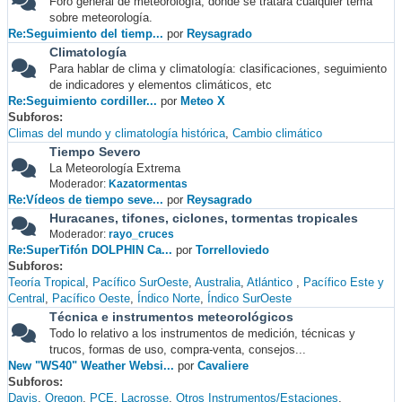
Foro general de meteorología, donde se tratará cualquier tema
sobre meteorología.
Re:Seguimiento del tiemp...
por
Reysagrado
Climatología
Para hablar de clima y climatología: clasificaciones, seguimiento
de indicadores y elementos climáticos, etc
Re:Seguimiento cordiller...
por
Meteo X
Subforos
Climas del mundo y climatología histórica
Cambio climático
Tiempo Severo
La Meteorología Extrema
Moderador:
Kazatormentas
Re:Vídeos de tiempo seve...
por
Reysagrado
Huracanes, tifones, ciclones, tormentas tropicales
Moderador:
rayo_cruces
Re:SuperTifón DOLPHIN Ca...
por
Torrelloviedo
Subforos
Teoría Tropical
Pacífico SurOeste
Australia
Atlántico
Pacífico Este y
Central
Pacífico Oeste
Índico Norte
Índico SurOeste
Técnica e instrumentos meteorológicos
Todo lo relativo a los instrumentos de medición, técnicas y
trucos, formas de uso, compra-venta, consejos...
New "WS40" Weather Websi...
por
Cavaliere
Subforos
Davis
Oregon
PCE
Lacrosse
Otros Instrumentos/Estaciones