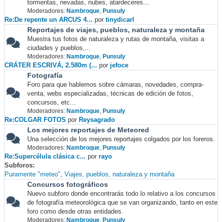
tormentas, nevadas, nubes, atardeceres...
Moderadores:
Nambroque
,
Punsuly
Re:De repente un ARCUS 4...
por
tinydicarl
Reportajes de viajes, pueblos, naturaleza y montaña
Muestra tus fotos de naturaleza y rutas de montaña, visitas a
ciudades y pueblos,...
Moderadores:
Nambroque
,
Punsuly
CRÁTER ESCRIVÁ, 2.580m (...
por
jefoce
Fotografía
Foro para que hablemos sobre cámaras, novedades, compra-
venta, webs especializadas, técnicas de edición de fotos,
concursos, etc...
Moderadores:
Nambroque
,
Punsuly
Re:COLGAR FOTOS
por
Reysagrado
Los mejores reportajes de Meteored
Una selección de los mejores reportajes colgados por los foreros.
Moderadores:
Nambroque
,
Punsuly
Re:Supercélula clásica c...
por
rayo
Subforos
Puramente "meteo"
Viajes, pueblos, naturaleza y montaña
Concursos fotográficos
Nuevo subforo donde encontrarás todo lo relativo a los concursos
de fotografía meteorológica que se van organizando, tanto en este
foro como desde otras entidades.
Moderadores:
Nambroque
,
Punsuly