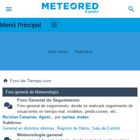
Menú Principal
Iniciar sesión
Registrarse
Foro de Tiempo.com
Foro general de Meteorología
Foro General de Seguimiento
Foro general de seguimiento, donde se realizará seguimiento de
situaciones en tiempo real, modelos, predicciones, etc...
Re:Islas Canarias. Agost...
por
saritaa_meteo
Subforos
General en distintos idiomas
Registro de Datos
Sala de Control
Meteorología general