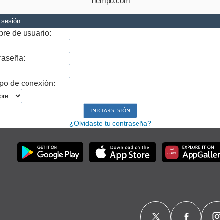
Tiempo.com
r sesión
re de usuario:
raseña:
po de conexión:
¿Olvidaste tu contraseña?