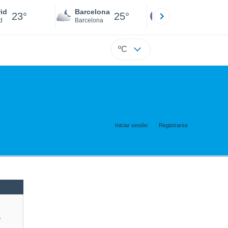
id
Barcelona
Sevilla
23°
25°
22°
d
Barcelona
Sevilla
ºC
Iniciar sesión
Registrarse
e