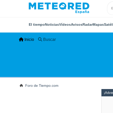
El tiempo
Noticias
Vídeos
Avisos
Radar
Mapas
Satél
Inicio
Buscar
Foro de Tiempo.com
¡Adver