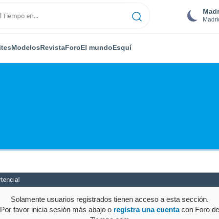
Madr
Madri
ites
Modelos
Revista
Foro
El mundo
Esquí
tencia!
Solamente usuarios registrados tienen acceso a esta sección.
Por favor inicia sesión más abajo o
registra una cuenta
con Foro d