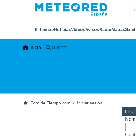
El tiempo
Noticias
Vídeos
Avisos
Radar
Mapas
Satél
Inicio
Buscar
Foro de Tiempo.com
Iniciar sesión
Inicia
Nomb
Cont