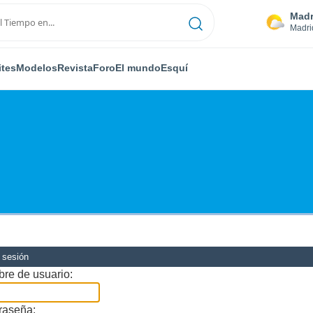
Madr
Madri
ites
Modelos
Revista
Foro
El mundo
Esquí
r sesión
re de usuario:
raseña: