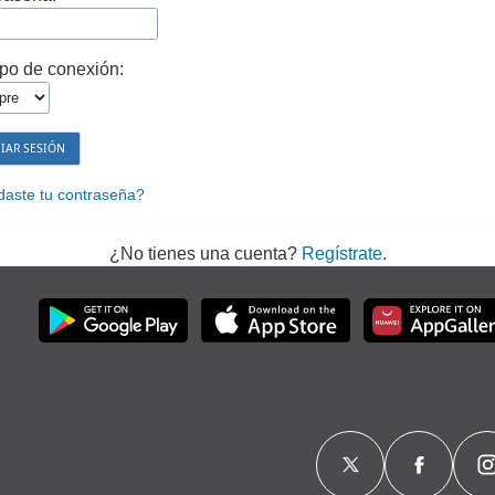
po de conexión:
daste tu contraseña?
¿No tienes una cuenta?
Regístrate
.