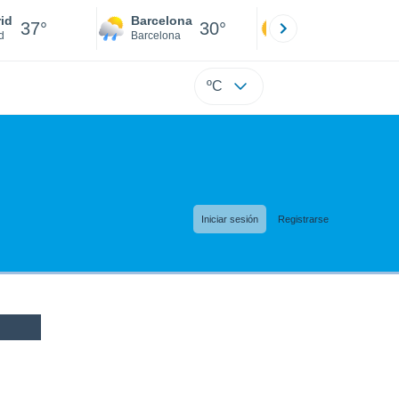
id
Barcelona
Sevilla
37°
30°
39°
d
Barcelona
Sevilla
ºC
Iniciar sesión
Registrarse