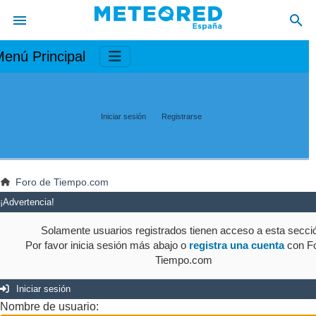
enú Principal
Iniciar sesión
Registrarse
Foro de Tiempo.com
¡Advertencia!
Solamente usuarios registrados tienen acceso a esta secci
Por favor inicia sesión más abajo o
registra una cuenta
con Fo
Tiempo.com
Iniciar sesión
Nombre de usuario: