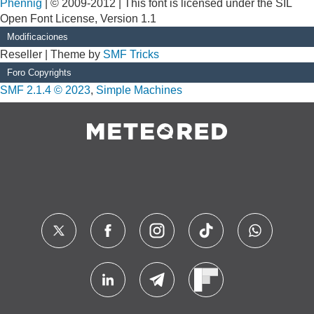
Phennig
| © 2009-2012 | This font is licensed under the SIL
Open Font License, Version 1.1
Modificaciones
Reseller | Theme by
SMF Tricks
Foro Copyrights
SMF 2.1.4 © 2023
,
Simple Machines