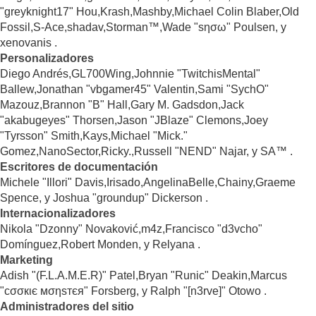
"greyknight17" Hou,Krash,Mashby,Michael Colin Blaber,Old
Fossil,S-Ace,shadav,Storman™,Wade "sησω" Poulsen, y
xenovanis .
Personalizadores
Diego Andrés,GL700Wing,Johnnie "TwitchisMental"
Ballew,Jonathan "vbgamer45" Valentin,Sami "SychO"
Mazouz,Brannon "B" Hall,Gary M. Gadsdon,Jack
"akabugeyes" Thorsen,Jason "JBlaze" Clemons,Joey
"Tyrsson" Smith,Kays,Michael "Mick."
Gomez,NanoSector,Ricky.,Russell "NEND" Najar, y SA™ .
Escritores de documentación
Michele "Illori" Davis,Irisado,AngelinaBelle,Chainy,Graeme
Spence, y Joshua "groundup" Dickerson .
Internacionalizadores
Nikola "Dzonny" Novaković,m4z,Francisco "d3vcho"
Domínguez,Robert Monden, y Relyana .
Marketing
Adish "(F.L.A.M.E.R)" Patel,Bryan "Runic" Deakin,Marcus
"cσσкιє мσηѕтєя" Forsberg, y Ralph "[n3rve]" Otowo .
Administradores del sitio