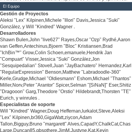
El Equipo
Gestión de Proyectos
Aleksi "Lex" Kilpinen,Michele "Illori" Davis,Jessica "Suki"
González, y Will "Kindred" Wagner .
Desarrolladores
Shawn Bulen,John "live627" Rayes,Oscar "Ozp" Rydhé,Aaron
van Geffen,Antechinus,Bjoern "Bloc" Kristiansen,Brad
"IchBin™" Grow,Colin Schoen,emanuele,Hendrik Jan
"Compuart" Visser,Jessica "Suki" González,Jon
"Sesquipedalian" Stovell,Juan "JayBachatero" Hernandez,Karl
"RegularExpression" Benson,Matthew "Labradoodle-360"
Kerle,Grudge,Michael "Oldiesmann" Eshom,Michael "Thantos"
Miller,Norv,Peter "Arantor" Spicer,Selman "[SiNaN]" Eser,Shitiz
"Dragooon" Garg,Theodore "Orstio" Hildebrandt,Thorsten "TE"
Eurich, y winrules .
Especialistas de soporte
Will "Kindred" Wagner,Doug Heffernan,lurkalot,Steve,Aleksi
"Lex" Kilpinen,br360,GigaWatt,ziycon,Adam
Tallon,Bigguy,Bruno "margarett" Alves,CapadY,ChalkCat,Chas
Large,Duncan85,gbsothere,JimM,Justyne,Kat,Kevin