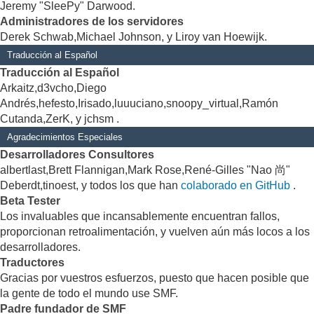
Jeremy "SleePy" Darwood.
Administradores de los servidores
Derek Schwab,Michael Johnson, y Liroy van Hoewijk.
Traducción al Español
Traducción al Español
Arkaitz,d3vcho,Diego
Andrés,hefesto,Irisado,luuuciano,snoopy_virtual,Ramón
Cutanda,ZerK, y jchsm .
Agradecimientos Especiales
Desarrolladores Consultores
albertlast,Brett Flannigan,Mark Rose,René-Gilles "Nao 尚"
Deberdt,tinoest, y todos los que han
colaborado en GitHub
.
Beta Tester
Los invaluables que incansablemente encuentran fallos,
proporcionan retroalimentación, y vuelven aún más locos a los
desarrolladores.
Traductores
Gracias por vuestros esfuerzos, puesto que hacen posible que
la gente de todo el mundo use SMF.
Padre fundador de SMF