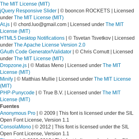
The MIT License (MIT)
jQuery Responsive Slider
| © booncon ROCKETS | Licensed
under
The MIT License (MIT)
At.js
| ©
chord.luo@gmail.com
| Licensed under
The MIT
License (MIT)
HTML5 Desktop Notifications
| © Tsvetan Tsvetkov | Licensed
under
The Apache License Version 2.0
GAuth Code Generator/Validator
| © Chris Cornutt | Licensed
under
The MIT License (MIT)
Dropzone.js
| © Matias Meno | Licensed under
The MIT
License (MIT)
Minify
| © Matthias Mullie | Licensed under
The MIT License
(MIT)
PHP-Punycode
| © True B.V. | Licensed under
The MIT
License (MIT)
Fuentes
Anonymous Pro
| © 2009 | This font is licensed under the SIL
Open Font License, Version 1.1
ConsolaMono
| © 2012 | This font is licensed under the SIL
Open Font License, Version 1.1