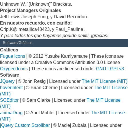
Unknown W. "[Unknown]" Brackets.
Project Managers Originales
Jeff Lewis,Joseph Fung, y David Recordon.
En nuestro recuerdo, con cariño:
Crip,K@,metallica48423, y Paul_Pauline .
Y para todos los que hayamos podido omitir, ¡gracias!
Software/Gráficos
Gráficos
Fugue Icons
| © 2012 Yusuke Kamiyamane | These icons are
licensed under a Creative Commons Attribution 3.0 License
Oxygen Icons
| These icons are licensed under
GNU LGPLv3
Software
JQuery
| © John Resig | Licensed under
The MIT License (MIT)
hoverIntent
| © Brian Cherne | Licensed under
The MIT License
(MIT)
SCEditor
| © Sam Clarke | Licensed under
The MIT License
(MIT)
animaDrag
| © Abel Mohler | Licensed under
The MIT License
(MIT)
jQuery Custom Scrollbar
| © Maciej Zubala | Licensed under