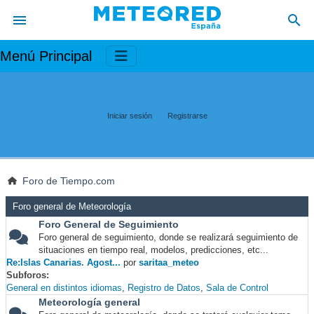
Menú Principal
Iniciar sesión
Registrarse
Foro de Tiempo.com
Foro general de Meteorología
Foro General de Seguimiento
Foro general de seguimiento, donde se realizará seguimiento de
situaciones en tiempo real, modelos, predicciones, etc...
Re:Islas Canarias. Agost...
por
saritaa_meteo
Subforos
General en distintos idiomas
Registro de Datos
Sala de Control
Meteorología general