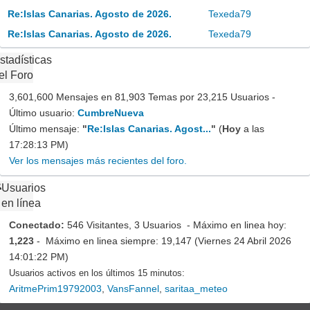
Re:Islas Canarias. Agosto de 2026.
Texeda79
Re:Islas Canarias. Agosto de 2026.
Texeda79
stadísticas
el Foro
3,601,600 Mensajes en 81,903 Temas por 23,215 Usuarios -
Último usuario:
CumbreNueva
Último mensaje:
"
Re:Islas Canarias. Agost...
"
(
Hoy
a las
17:28:13 PM)
Ver los mensajes más recientes del foro.
Usuarios
en línea
Conectado:
546 Visitantes, 3 Usuarios - Máximo en linea hoy:
1,223
- Máximo en linea siempre: 19,147 (Viernes 24 Abril 2026
14:01:22 PM)
Usuarios activos en los últimos 15 minutos:
AritmePrim19792003
,
VansFannel
,
saritaa_meteo