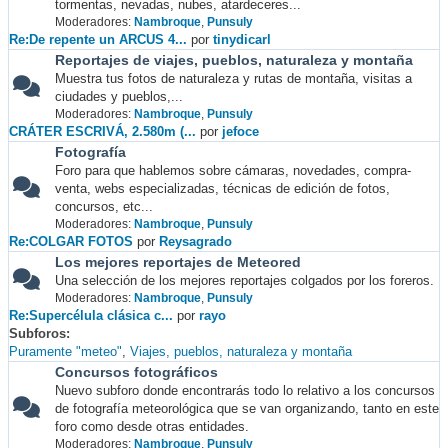
tormentas, nevadas, nubes, atardeceres...
Moderadores:
Nambroque
,
Punsuly
Re:De repente un ARCUS 4...
por
tinydicarl
Reportajes de viajes, pueblos, naturaleza y montaña
Muestra tus fotos de naturaleza y rutas de montaña, visitas a
ciudades y pueblos,...
Moderadores:
Nambroque
,
Punsuly
CRÁTER ESCRIVÁ, 2.580m (...
por
jefoce
Fotografía
Foro para que hablemos sobre cámaras, novedades, compra-
venta, webs especializadas, técnicas de edición de fotos,
concursos, etc...
Moderadores:
Nambroque
,
Punsuly
Re:COLGAR FOTOS
por
Reysagrado
Los mejores reportajes de Meteored
Una selección de los mejores reportajes colgados por los foreros.
Moderadores:
Nambroque
,
Punsuly
Re:Supercélula clásica c...
por
rayo
Subforos
Puramente "meteo"
Viajes, pueblos, naturaleza y montaña
Concursos fotográficos
Nuevo subforo donde encontrarás todo lo relativo a los concursos
de fotografía meteorológica que se van organizando, tanto en este
foro como desde otras entidades.
Moderadores:
Nambroque
,
Punsuly