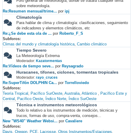
Foro general de meteorología, donde se tratará cualquier tema
sobre meteorología.
Re:Resumen mensual/trime...
por
ipj
Climatología
Para hablar de clima y climatología: clasificaciones, seguimiento
de indicadores y elementos climáticos, etc
Re:¿Se debe esta ola de ...
por
Roberto_F_S
Subforos
Climas del mundo y climatología histórica
Cambio climático
Tiempo Severo
La Meteorología Extrema
Moderador:
Kazatormentas
Re:Vídeos de tiempo seve...
por
Reysagrado
Huracanes, tifones, ciclones, tormentas tropicales
Moderador:
rayo_cruces
Re:SuperTifón DOLPHIN Ca...
por
Torrelloviedo
Subforos
Teoría Tropical
Pacífico SurOeste
Australia
Atlántico
Pacífico Este y
Central
Pacífico Oeste
Índico Norte
Índico SurOeste
Técnica e instrumentos meteorológicos
Todo lo relativo a los instrumentos de medición, técnicas y
trucos, formas de uso, compra-venta, consejos...
New "WS40" Weather Websi...
por
Cavaliere
Subforos
Davis
Oregon
PCE
Lacrosse
Otros Instrumentos/Estaciones