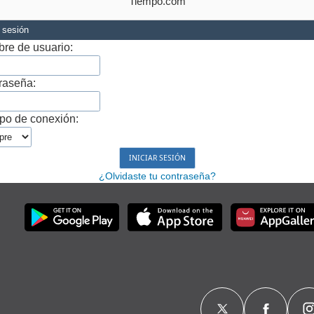
Tiempo.com
r sesión
re de usuario:
raseña:
po de conexión:
¿Olvidaste tu contraseña?