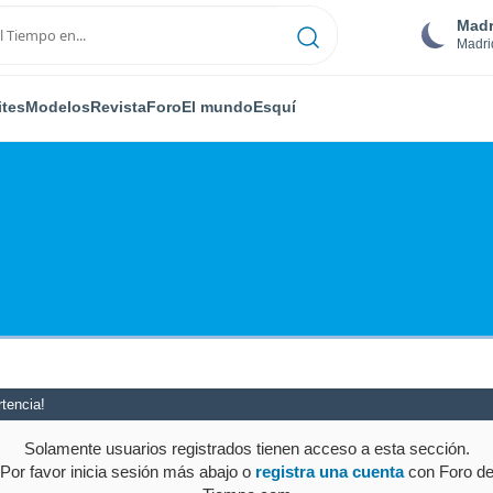
Madr
Madri
ites
Modelos
Revista
Foro
El mundo
Esquí
tencia!
Solamente usuarios registrados tienen acceso a esta sección.
Por favor inicia sesión más abajo o
registra una cuenta
con Foro d