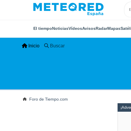
El tiempo
Noticias
Vídeos
Avisos
Radar
Mapas
Satél
Inicio
Buscar
Foro de Tiempo.com
¡Adver