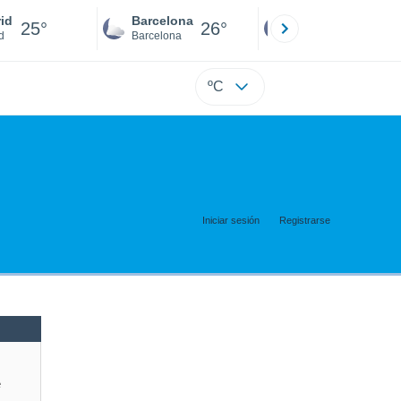
id
Barcelona
Sevilla
25°
26°
26°
d
Barcelona
Sevilla
ºC
Iniciar sesión
Registrarse
e